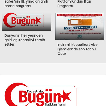
Zaferi’nin 111. yılına anlamlı
Platformundan İftar
anma programı
Programı
Dünyanın her yerinden
geldiler, Kocaeli’yi tercih
ettiler
İndirimli Kocaelikart vize
işlemlerinde son tarih 1
Ocak