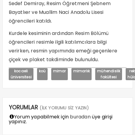
Sedef Demiray, Resim Öğretmeni Şebnem
Bayatlıer ve Muallim Naci Anadolu Lisesi
öğrencileri katıldı.
Kurdele kesiminin ardından Resim Bölümü
öğrencileri resimle ilgili katılımcılara bilgi
verirken, resmin yapımında emeği geçenlere
çiçek ve plaket takdiminde bulunuldu.
kocaeli
koü
mimar
mimarlık
mühendislik
rek
üniversitesi
fakültesi
hül
YORUMLAR
(İLK YORUMU SİZ YAZIN)
Yorum yapabilmek için
buradan
üye girişi
yapınız.