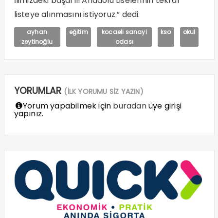
İlimizdeki başarılı Anadolu Liselerinin tekrar
listeye alınmasını istiyoruz.” dedi.
ayhan
eğitim
kocaeli sanayi
kso
okul
zeytinoğlu
odası
YORUMLAR
(İLK YORUMU SİZ YAZIN)
Yorum yapabilmek için
buradan
üye girişi
yapınız.