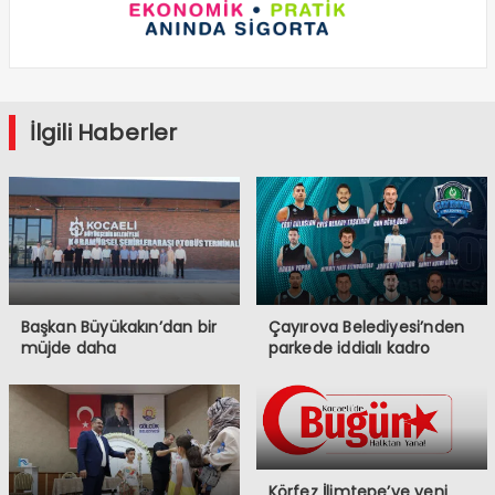
İlgili Haberler
Başkan Büyükakın’dan bir
Çayırova Belediyesi’nden
müjde daha
parkede iddialı kadro
Körfez İlimtepe’ye yeni