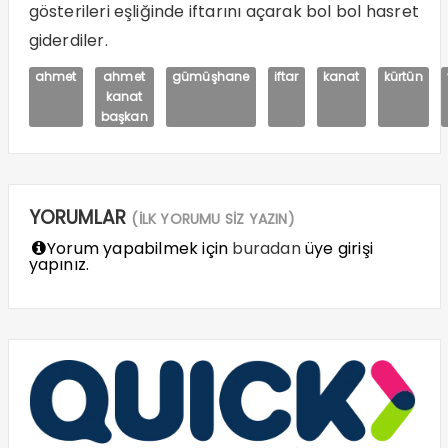
gösterileri eşliğinde iftarını açarak bol bol hasret
giderdiler.
ahmet
ahmet
gümüşhane
iftar
kanat
kürtün
kanat
başkan
YORUMLAR
(İLK YORUMU SİZ YAZIN)
Yorum yapabilmek için
buradan
üye girişi
yapınız.