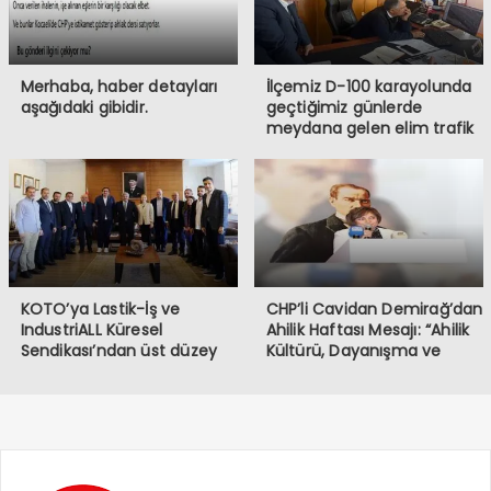
Merhaba, haber detayları
İlçemiz D-100 karayolunda
aşağıdaki gibidir.
geçtiğimiz günlerde
meydana gelen elim trafik
kazasında iki vatandaşımızı
kaybetmiş bulunmaktayız.
Öncelikle hayatını
kaybeden vatandaşlarımıza
Allah’tan rahmet, ailelerine
ve sevenlerine başsağlığı
diliyorum.
KOTO’ya Lastik-İş ve
CHP’li Cavidan Demirağ’dan
IndustriALL Küresel
Ahilik Haftası Mesajı: “Ahilik
Sendikası’ndan üst düzey
Kültürü, Dayanışma ve
ziyaret
Kardeşlik Demektir”