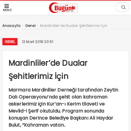
MENÜ
>
>
Anasayfa
Genel
Mardinliler’de Dualar Şehitlerimiz İçin
GENEL
12 Mart 2018 20:51
Mardinliler’de Dualar
Şehitlerimiz İçin
Marmara Mardinliler Derneği tarafından Zeytin
Dalı Operasyonu’nda şehit olan kahraman
askerlerimiz için Kur’an-ı Kerim tilaveti ve
Mevlid-i Şerif okutuldu. Program sonunda
konuşan Derince Belediye Başkanı Ali Haydar
Bulut, “Kahraman vatan..