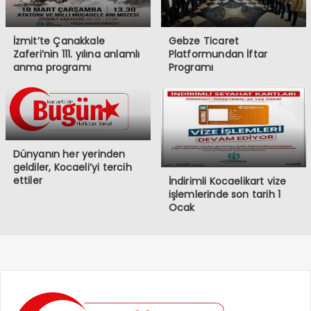
İzmit’te Çanakkale
Gebze Ticaret
Zaferi’nin 111. yılına anlamlı
Platformundan İftar
anma programı
Programı
Dünyanın her yerinden
geldiler, Kocaeli’yi tercih
ettiler
İndirimli Kocaelikart vize
işlemlerinde son tarih 1
Ocak