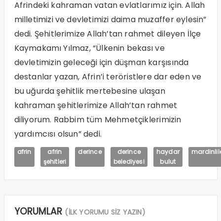
Afrindeki kahraman vatan evlatlarımız için. Allah
milletimizi ve devletimizi daima muzaffer eylesin”
dedi. Şehitlerimize Allah’tan rahmet dileyen İlçe
Kaymakamı Yılmaz, “Ülkenin bekası ve
devletimizin geleceği için düşman karşısında
destanlar yazan, Afrin’i teröristlere dar eden ve
bu uğurda şehitlik mertebesine ulaşan
kahraman şehitlerimize Allah’tan rahmet
diliyorum. Rabbim tüm Mehmetçiklerimizin
yardımcısı olsun” dedi.
afrin
afrin
derince
derince
haydar
mardinlil
şehitleri
belediyesi
bulut
YORUMLAR
(İLK YORUMU SİZ YAZIN)