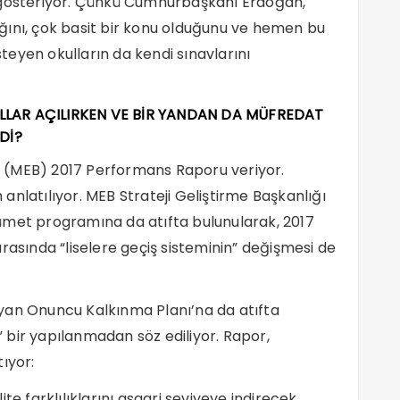
 gösteriyor. Çünkü Cumhurbaşkanı Erdoğan,
ğını, çok basit bir konu olduğunu ve hemen bu
eyen okulların da kendi sınavlarını
LLAR AÇILIRKEN VE BİR YANDAN DA MÜFREDAT
Dİ?
ığı (MEB) 2017 Performans Raporu veriyor.
nlatılıyor. MEB Strateji Geliştirme Başkanlığı
ümet programına da atıfta bulunularak, 2017
rasında “liselere geçiş sisteminin” değişmesi de
yan Onuncu Kalkınma Planı’na da atıfta
 bir yapılanmadan söz ediliyor. Rapor,
ıyor:
te farklılıklarını asgari seviyeye indirecek