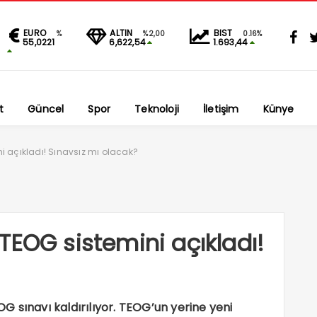
EURO
ALTIN
BIST
%
%2,00
0.16%
55,0221
6,622,54
1.693,44
t
Güncel
Spor
Teknoloji
İletişim
Künye
i açıkladı! Sınavsız mı olacak?
TEOG sistemini açıkladı!
EOG sınavı kaldırılıyor. TEOG’un yerine yeni