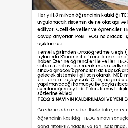
Her yıl 1.3 milyon öğrencinin katıldığı T
uygulanacak sistemin de ne olacağı v
ediliyor. Özellikle veliler ve öğrencile
cevap arıyorlar. Peki TEOG ne olacak. İş
açıklaması…
Temel Eğitimden Ortaöğretime Geçiş (
aylarında 8’inci sınıf öğrencilerinin gir
haber üzerine öğrenciler ile veliler TE
sistem nasıl uygulanacak merak ediyorlar
sınava girecek öğrencileri de kapsayar
gelecek sistemle ilgili son olarak MEB mü
bir dönem başlayacak. Çalışma grubu o
yapılmayacağı kamuoyu ile paylaşılaca
sunulacağını söyledi. Tekin, konuyla il
sözlerine ekledi.
TEOG SINAVININ KALDIRILMASI VE YENİ
Gözde Anadolu ve fen liselerinin yanı sır
öğrencinin katıldığı TEOG sınavı sonuçl
daha nitelikli Anadolu ve fen liselerinde