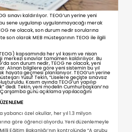
EOG sınavı kaldırılıyor. TEOG’un yerine yeni
e bu sene uygulanıp uygulanmayacağı merak
r TEOG ne olacak, son durum nedir sorularına
te son olarak MEB müsteşarının TEOG ile ilgili
TEOG) kapsamında her yıl kasım ve nisan
diği merkezi sınavlar tamamen kaldırılıyor. Bu
OG’da son durum nedir, TEOG ne olacak, yeni
. Alınan bilgilere göre yeni sistemin bu yıl
ak hayata geçmesi planlanıyor. TEOG’un yerine
steşarı Yusuf Tekin, “Liselere geçişte sınavsız
luşturuldu. Kasım ayında TEOG’un yapılıp
k” dedi. Tekin, yeni modelin Cumhurbaşkanı’na
gili Çarşamba günü açıklama yapılacağını
 DÜZENLEME
a yabancı özel okullar, her yıl 1.3 milyon
arına göre öğrenci alıyordu. Yeni düzenlemeyle
, Milli Eğitim Bakanlığı’nın kontrolünde “A grubu