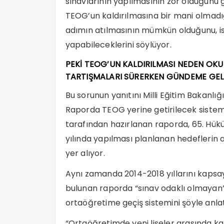
sınavlarının yapılmasının zor olduğunu
TEOG’un kaldırılmasına bir mani olmadı
adımın atılmasının mümkün olduğunu, ist
yapabileceklerini söylüyor.
PEKİ TEOG’UN KALDIRILMASI NEDEN OKU
TARTIŞMALARI SÜRERKEN GÜNDEME GEL
Bu sorunun yanıtını Milli Eğitim Bakanl
Raporda TEOG yerine getirilecek sistem a
tarafından hazırlanan raporda, 65. Hük
yılında yapılması planlanan hedeflerin a
yer alıyor.
Aynı zamanda 2014-2018 yıllarını kapsa
bulunan raporda “sınav odaklı olmayan”
ortaöğretime geçiş sistemini şöyle anlat
“Ortaöğretimde yeni liseler arasında kali