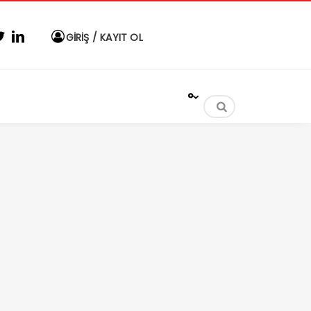
GİRİŞ / KAYIT OL
°