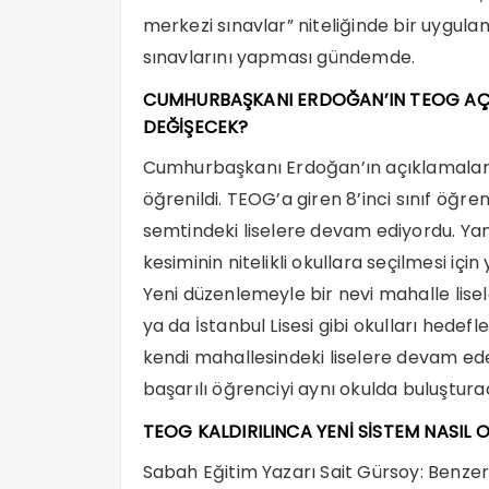
merkezi sınavlar” niteliğinde bir uygula
sınavlarını yapması gündemde.
CUMHURBAŞKANI ERDOĞAN’IN TEOG AÇI
DEĞİŞECEK?
Cumhurbaşkanı Erdoğan’ın açıklamalarında,
öğrenildi. TEOG’a giren 8’inci sınıf öğren
semtindeki liselere devam ediyordu. Yani
kesiminin nitelikli okullara seçilmesi için
Yeni düzenlemeyle bir nevi mahalle lise
ya da İstanbul Lisesi gibi okulları hed
kendi mahallesindeki liselere devam ede
başarılı öğrenciyi aynı okulda buluşturac
TEOG KALDIRILINCA YENİ SİSTEM NASI
Sabah Eğitim Yazarı Sait Gürsoy: Benzer 