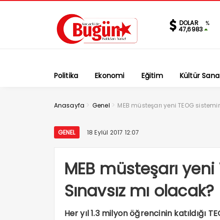
DOLAR
%
47,6983
Politika
Ekonomi
Eğitim
Kültür Sana
>
>
Anasayfa
Genel
MEB müsteşarı yeni TEOG sistemin
GENEL
18 Eylül 2017 12:07
MEB müsteşarı yeni 
Sınavsız mı olacak?
Her yıl 1.3 milyon öğrencinin katıldığı T