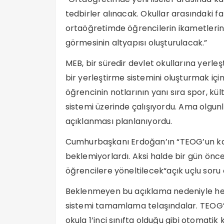
tedbirler alınacak. Okullar arasındaki fa
ortaöğretimde öğrencilerin ikametlerin
görmesinin altyapısı oluşturulacak.”
MEB, bir süredir devlet okullarına yerl
bir yerleştirme sistemini oluşturmak içi
öğrencinin notlarının yanı sıra spor, kült
sistemi üzerinde çalışıyordu. Ama olgunl
açıklanması planlanıyordu.
Cumhurbaşkanı Erdoğan’ın “TEOG’un kal
beklemiyorlardı. Aksi halde bir gün ön
öğrencilere yöneltilecek“açık uçlu soru 
Beklenmeyen bu açıklama nedeniyle hen
sistemi tamamlama telaşındalar. TEOG’u
okula 1’inci sınıfta olduğu gibi otomati