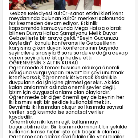
Gebze Belediyesi kültür-sanat etkinlikleri kent
meydanında bulunan kültür merkezi salonunda
hız kesmeden devam ediyor. Etkinlik
kapsamında kamuoyunda Mega Hafıza olarak
bilinen Dünya Hafıza Şampiyonu Melik Duyar
Gebzelilerle bir araya geldi. “Beyin Gücünüzü
Keşfedin” konulu konferansı ile Gebzelilerin
karşısına çıkan duyan konferansının başında
seyircilere sırasıyla 6 soru sordu ve doğru cevap
veren seyircilere kitap hediye etti.
ÖĞRENMENİN 3 ALTIN KURALI
Öğrenmede 3 temel hususun oldukça önemli
olduğuna vurgu yapan Duyar” bir şeyi unutmak
istemiyorsak, öğrenmek istiyorsak kesinlikle
duyguların da işin içine girmesi gerekir. Akılda
kalan anılarımız aslında önemli şeyler değil,
bizim için duygusal anlamı olan olaylardır.
Öğrenmede bir diğer önemli şey de beynin her
iki kısmını eşit bir şekilde kullanabilmektir.
Beynimiz iki kısımdan oluşur sol kısımda sayısal
veriler, sağ kısımda ise sanatsal veriler
kaydedilir.
Önemli olan iki kısmı eşit kullanmayı
başarabilmektir. Bir kısmını dominant bir şekilde
kullanan kimse hiçbir işte çok başarılı olamaz.
Öğrenme son olarak eski bilgiler ile yeni bilgiler