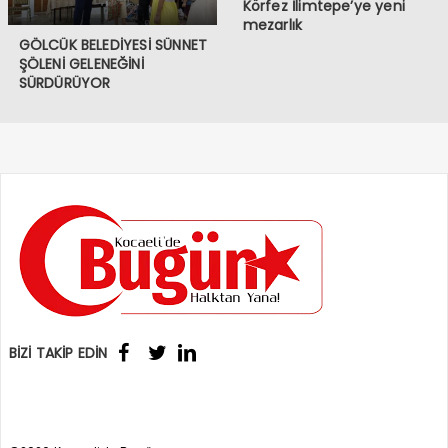
Körfez İlimtepe’ye yeni
mezarlık
GÖLCÜK BELEDİYESİ SÜNNET
ŞÖLENİ GELENEĞİNİ
SÜRDÜRÜYOR
BİZİ TAKİP EDİN