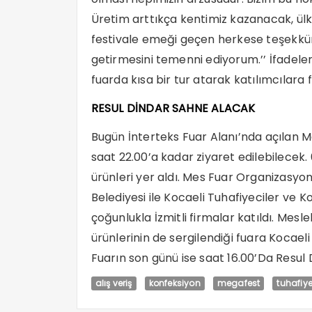
Üretim arttıkça kentimiz kazanacak, ül
festivale emeği geçen herkese teşekkürl
getirmesini temenni ediyorum.’’ İfadele
fuarda kısa bir tur atarak katılımcılara
RESUL DİNDAR SAHNE ALACAK
Bugün İnterteks Fuar Alanı’nda açılan Me
saat 22.00’a kadar ziyaret edilebilecek
ürünleri yer aldı. Mes Fuar Organizasyo
Belediyesi ile Kocaeli Tuhafiyeciler ve 
çoğunlukla İzmitli firmalar katıldı. Mesle
ürünlerinin de sergilendiği fuara Kocaeli
Fuarın son günü ise saat 16.00’Da Resul
alış veriş
konfeksiyon
megafest
tuhafiy