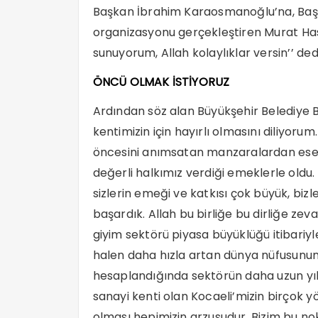
Başkan İbrahim Karaosmanoğlu’na, Başka
organizasyonu gerçekleştiren Murat Ha
sunuyorum, Allah kolaylıklar versin’’ dedi
ÖNCÜ OLMAK İSTİYORUZ
Ardından söz alan Büyükşehir Belediye B
kentimizin için hayırlı olmasını diliyor
öncesini anımsatan manzaralardan eser k
değerli halkımız verdiği emeklerle oldu. 
sizlerin emeği ve katkısı çok büyük, biz
başardık. Allah bu birliğe bu dirliğe zev
giyim sektörü piyasa büyüklüğü itibariy
halen daha hızla artan dünya nüfusunu
hesaplandığında sektörün daha uzun yıll
sanayi kenti olan Kocaeli’mizin birçok 
olması hepimizin arzusudur. Bizim bu no