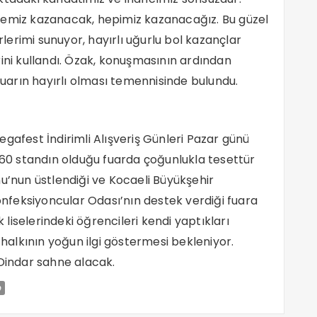
kemiz kazanacak, hepimiz kazanacağız. Bu güzel
erimi sunuyor, hayırlı uğurlu bol kazançlar
rini kullandı. Özak, konuşmasının ardından
 fuarın hayırlı olması temennisinde bulundu.
gafest İndirimli Alışveriş Günleri Pazar günü
. 60 standın olduğu fuarda çoğunlukla tesettür
nu’nun üstlendiği ve Kocaeli Büyükşehir
Konfeksiyoncular Odası’nın destek verdiği fuara
k liselerindeki öğrencileri kendi yaptıkları
 halkının yoğun ilgi göstermesi bekleniyor.
 Dindar sahne alacak.
e