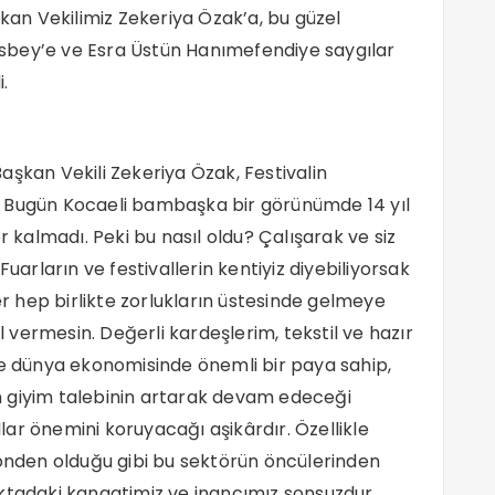
n Vekilimiz Zekeriya Özak’a, bu güzel
sbey’e ve Esra Üstün Hanımefendiye saygılar
.
aşkan Vekili Zekeriya Özak, Festivalin
um. Bugün Kocaeli bambaşka bir görünümde 14 yıl
almadı. Peki bu nasıl oldu? Çalışarak ve siz
Fuarların ve festivallerin kentiyiz diyebiliyorsak
ler hep birlikte zorlukların üstesinde gelmeye
al vermesin. Değerli kardeşlerim, tekstil ve hazır
le dünya ekonomisinde önemli bir paya sahip,
n giyim talebinin artarak devam edeceği
ar önemini koruyacağı aşikârdır. Özellikle
yönden olduğu gibi bu sektörün öncülerinden
ktadaki kanaatimiz ve inancımız sonsuzdur.