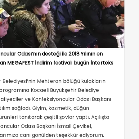
cular Odası’nın desteği ile 2018 Yılının en
yan MEGAFEST İndirim festivali bugün İnterteks
r Belediyesi’nin Mehteran bölüğü kulakların
lış programına Kocaeli Büyükşehir Belediye
hafiyeciler ve Konfeksiyoncular Odası Başkanı
tılım sağladı. Giyim, kozmetik, düğün
rünleri tanıtarak çeşitli şovlar yaptı. Açılışta
oncular Odası Başkanı İsmail Çevikel,
arımıza canı gönülden teşekkür ediyorum.