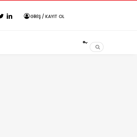
GİRİŞ / KAYIT OL
°