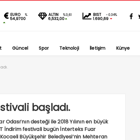
EURO
ALTIN
BIST
%
%0,61
-0.34%
54,9700
6,532,00
1.690,69
t
Güncel
Spor
Teknoloji
İletişim
Künye
ladı.
tivali başladı.
r Odası’nın desteği ile 2018 Yılının en büyük
 İndirim festivali bugün İnterteks Fuar
e Kocaeli Büyükşehir Belediyesi’nin Mehteran