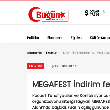
DOLAR
%
47,6931
Politika
Ekonomi
Eğitim
Kültür Sana
>
>
Anasayfa
Ekonomi
MEGAFEST İndirim festivali baş
EKONOMI
16 Şubat 2018 18:24
MEGAFEST İndirim fes
Kocaeli Tuhafiyeciler ve Konfeksiyoncula
organizasyonu niteliği taşıyan MEGAFEST
Alanı’nda başladı. Fuarın açılış gününd