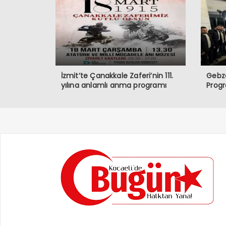
İzmit’te Çanakkale Zaferi’nin 111.
Gebze
yılına anlamlı anma programı
Prog