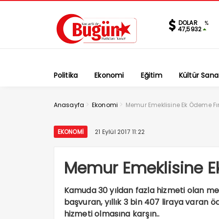
DOLAR
%
47,5932
Politika
Ekonomi
Eğitim
Kültür Sana
>
>
Anasayfa
Ekonomi
Memur Emeklisine Ek Ödeme Fır
EKONOMI
21 Eylül 2017 11:22
Memur Emeklisine E
Kamuda 30 yıldan fazla hizmeti olan memu
başvuran, yıllık 3 bin 407 liraya varan
hizmeti olmasına karşın..