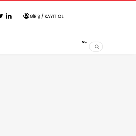
GİRİŞ / KAYIT OL
°