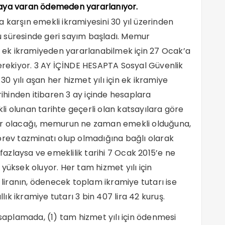
liraya varan ödemeden yararlanıyor.
 karşın emekli ikramiyesini 30 yıl üzerinden
 süresinde geri sayım başladı. Memur
ın ek ikramiyeden yararlanabilmek için 27 Ocak’a
ekiyor. 3 AY İÇİNDE HESAPTA Sosyal Güvenlik
 yılı aşan her hizmet yılı için ek ikramiye
hinden itibaren 3 ay içinde hesaplara
ekli olunan tarihte geçerli olan katsayılara göre
dar olacağı, memurun ne zaman emekli olduğuna,
ev tazminatı olup olmadığına bağlı olarak
 fazlaysa ve emeklilik tarihi 7 Ocak 2015’e ne
yüksek oluyor. Her tam hizmet yılı için
0 liranın, ödenecek toplam ikramiye tutarı ise
llık ikramiye tutarı 3 bin 407 lira 42 kuruş.
esaplamada, (1) tam hizmet yılı için ödenmesi