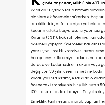
içinde başvuran, yıllık 3 bin 407 
Kamuda 30 yıldan fazla hizmeti olmasına
alanlara ek ödemeler sürerken, başvuru
emeklilerinin, vefat etmişse yakınların
kadar mutlaka başvurusunu yapması ger
Kurumu (SGK), hak sahiplerine, kamuda 30
ödemesi yapıyor. Ödemeler başvuru tari
yatırılıyor. Emekli ikramiyesi tutarı, em
hesaplanıyor. İkramiye farkının ne ka
derece ve kademesine, makam veya gör
değişiyor. 30 yılın üzeri hizmet ne kadar
kadar yakınsa ikramiye farkı da o kadar 
ödenecek ikramiyenin bir yıllık tutarı 5
100 liranın altında olamıyor. En yüksek yı
Emeklilik tarihi esas alınarak yapılan h