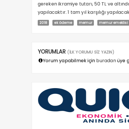
gereken ikramiye tutarı, 50 TL ve altınd
yapılacaktır. 1 tam yıl karşılığı yapıla
2018
ek ödeme
memur
memur emeklisi
YORUMLAR
(İLK YORUMU SİZ YAZIN)
Yorum yapabilmek için
buradan
üye gi