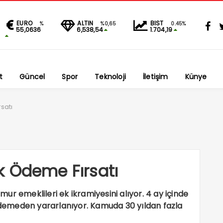
EURO
ALTIN
BIST
%
%0,65
0.45%
55,0636
6,538,54
1.704,19
t
Güncel
Spor
Teknoloji
İletişim
Künye
satı
k Ödeme Fırsatı
r emeklileri ek ikramiyesini alıyor. 4 ay içinde
 ödemeden yararlanıyor. Kamuda 30 yıldan fazla