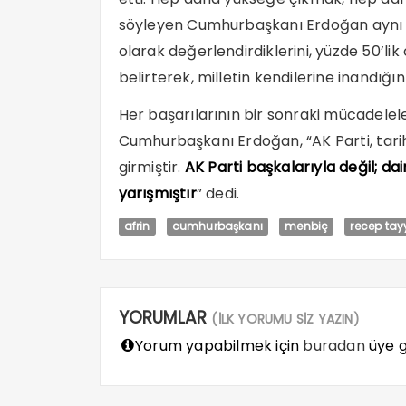
söyleyen Cumhurbaşkanı Erdoğan aynı oy 
olarak değerlendirdiklerini, yüzde 50’lik
belirterek, milletin kendilerine inandığını
Her başarılarının bir sonraki mücadelel
Cumhurbaşkanı Erdoğan, “AK Parti, tarih
girmiştir.
AK Parti başkalarıyla değil; dai
yarışmıştır
” dedi.
afrin
cumhurbaşkanı
menbiç
recep tay
YORUMLAR
(İLK YORUMU SİZ YAZIN)
Yorum yapabilmek için
buradan
üye gi