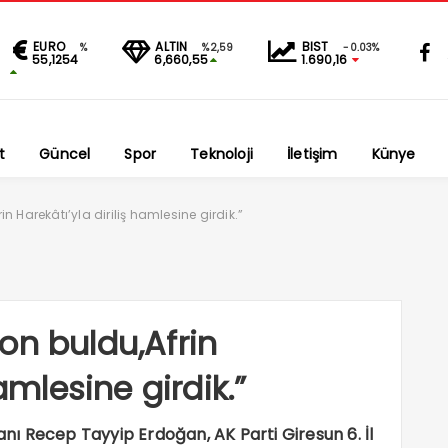
EURO
ALTIN
BIST
%
%2,59
-0.03%
55,1254
6,660,55
1.690,16
t
Güncel
Spor
Teknoloji
İletişim
Künye
n Harekâtı’yla diriliş hamlesine girdik.”
on buldu,Afrin
hamlesine girdik.”
ı Recep Tayyip Erdoğan, AK Parti Giresun 6. İl