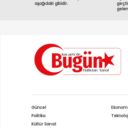
aşağıdaki gibidir.
geçt
gelen
vata
bulun
kayb
Allah
seven
Güncel
Ekonom
Politika
Teknoloj
Kültür Sanat