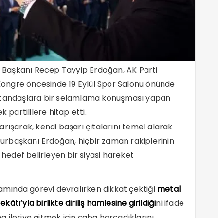
 Başkanı Recep Tayyip Erdoğan, AK Parti
. Kongre öncesinde 19 Eylül Spor Salonu önünde
vatandaşlara bir selamlama konuşması yapan
artililere hitap etti.
 yarışarak, kendi başarı çıtalarını temel alarak
rbaşkanı Erdoğan, hiçbir zaman rakiplerinin
 hedef belirleyen bir siyasi hareket
mında görevi devralırken dikkat çektiği
metal
tı’yla birlikte diriliş hamlesine girildiği
ni ifade
 ileriye gitmek için çaba harcadıklarını