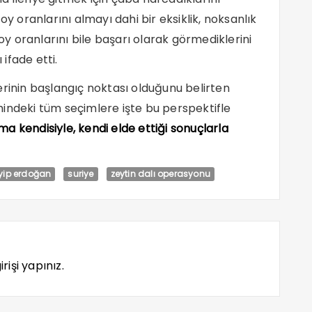
oranlarını almayı dahi bir eksiklik, noksanlık
 oy oranlarını bile başarı olarak görmediklerini
 ifade etti.
erinin başlangıç noktası olduğunu belirten
indeki tüm seçimlere işte bu perspektifle
ma kendisiyle, kendi elde ettiği sonuçlarla
yip erdoğan
suriye
zeytin dalı operasyonu
rişi yapınız.