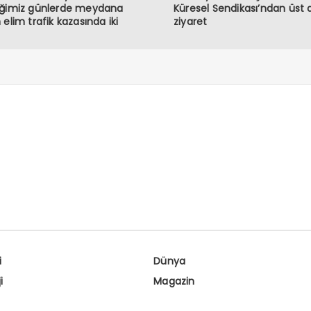
iğimiz günlerde meydana
Küresel Sendikası’ndan üst
 elim trafik kazasında iki
ziyaret
ndaşımızı kaybetmiş
maktayız. Öncelikle hayatını
eden vatandaşlarımıza
’tan rahmet, ailelerine ve
lerine başsağlığı diliyorum.
i
Dünya
i
Magazin