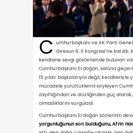
C
umhurbaşkanı ve AK Parti Genel
Giresun 6. İl Kongresi’ne katıldı
kendisine sevgi gösterisinde bulunan 
Cumhurbaşkanı Erdoğan, salona geçerek p
15 yıldır başkalarıyla değil, kendileriyle
mücadele yürüttüklerini söyleyen Cumhu
zayıflığından ve acizliğinden güç alarak,
olmadıklarını vurguladı.
Cumhurbaşkanı Erdoğan sözlerinin deva
yorgunluğunun son bulduğunu, Afrin Harekâ
etti. Hep daha yükseğe çıkmak, hep daha