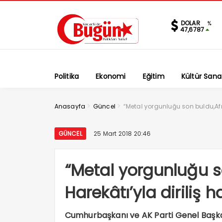
DOLAR
%
47,6787
Politika
Ekonomi
Eğitim
Kültür Sana
>
>
Anasayfa
Güncel
“Metal yorgunluğu son buldu,Afri
GÜNCEL
25 Mart 2018 20:46
“Metal yorgunluğu s
Harekâtı’yla diriliş 
Cumhurbaşkanı ve AK Parti Genel Başkan