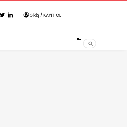
GİRİŞ / KAYIT OL
°