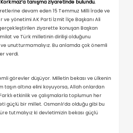
Ali Korkmaz’a tanışma ziyaretinde bulundu.
etlerine devam eden 15 Temmuz Milli İrade ve
e yönetimi AK Parti İzmit İlçe Başkanı Ali
gerçekleştirilen ziyarette konuşan Başkan
lat ve Türk milletinin dirilişi olduğunu
 ve unutturmamalıyız. Bu anlamda çok önemli
er verdi.
li görevler düşüyor. Milletin bekası ve ülkenin
m taşın altına elini koyuyorsa, Allah onlardan
 Farklı etkinlik ve çalışmalarla toplumun her
i güçlü bir millet. Osmanlı’da olduğu gibi bu
süre tutmalıyız ki devletimizin bekası güçlü