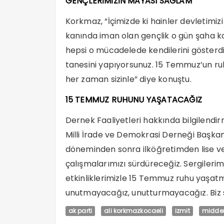
GENÇLERİMİZİN MAYASI SAĞLAM
Korkmaz, “İçimizde ki hainler devletimi
kanında iman olan gençlik o gün şaha ka
hepsi o mücadelede kendilerini gösterdi
tanesini yapıyorsunuz. 15 Temmuz’un ruh
her zaman sizinle” diye konuştu.
15 TEMMUZ RUHUNU YAŞATACAĞIZ
Dernek Faaliyetleri hakkında bilgilend
Milli İrade ve Demokrasi Derneği Başkan
döneminden sonra ilköğretimden lise ve
çalışmalarımızı sürdüreceğiz. Sergilerim
etkinliklerimizle 15 Temmuz ruhu yaş
unutmayacağız, unutturmayacağız. Biz s
ak parti
ali korkmazkocaeli
izmit
midde