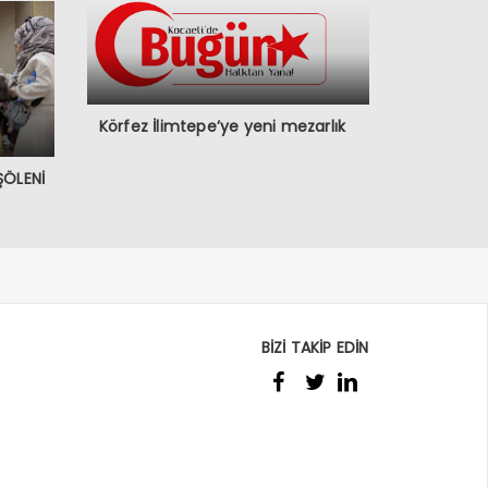
Körfez İlimtepe’ye yeni mezarlık
ŞÖLENİ
BİZİ TAKİP EDİN