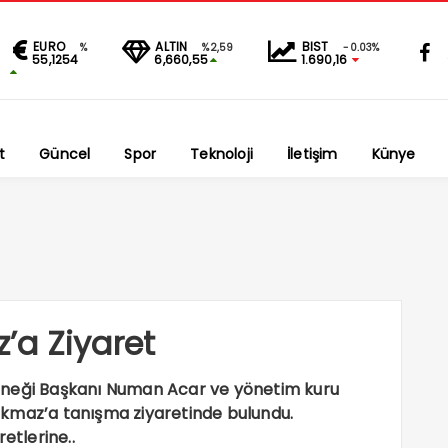
EURO
ALTIN
BIST
%
%2,59
-0.03%
55,1254
6,660,55
1.690,16
t
Güncel
Spor
Teknoloji
İletişim
Künye
’a Ziyaret
rneği Başkanı Numan Acar ve yönetim kuru
Korkmaz’a tanışma ziyaretinde bulundu.
tlerine..