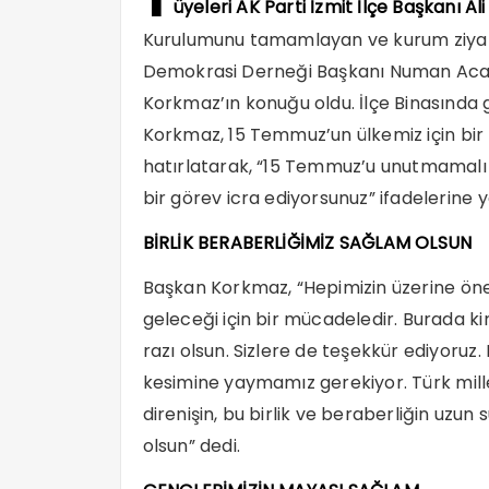
üyeleri AK Parti İzmit İlçe Başkanı 
Kurulumunu tamamlayan ve kurum ziyar
Demokrasi Derneği Başkanı Numan Acar v
Korkmaz’ın konuğu oldu. İlçe Binasında 
Korkmaz, 15 Temmuz’un ülkemiz için bir mi
hatırlatarak, “15 Temmuz’u unutmamalı
bir görev icra ediyorsunuz” ifadelerine y
BİRLİK BERABERLİĞİMİZ SAĞLAM OLSUN
Başkan Korkmaz, “Hepimizin üzerine önem
geleceği için bir mücadeledir. Burada ki
razı olsun. Sizlere de teşekkür ediyoruz.
kesimine yaymamız gerekiyor. Türk millet
direnişin, bu birlik ve beraberliğin uzun 
olsun” dedi.