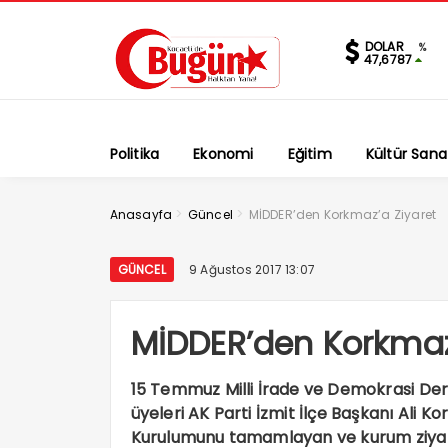
DOLAR
%
47,6787
Politika
Ekonomi
Eğitim
Kültür Sana
>
>
Anasayfa
Güncel
MİDDER’den Korkmaz’a Ziyaret
GÜNCEL
9 Ağustos 2017 13:07
MİDDER’den Korkmaz
15 Temmuz Milli İrade ve Demokrasi De
üyeleri AK Parti İzmit İlçe Başkanı Ali 
Kurulumunu tamamlayan ve kurum ziyare