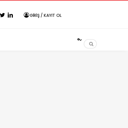
GİRİŞ / KAYIT OL
°