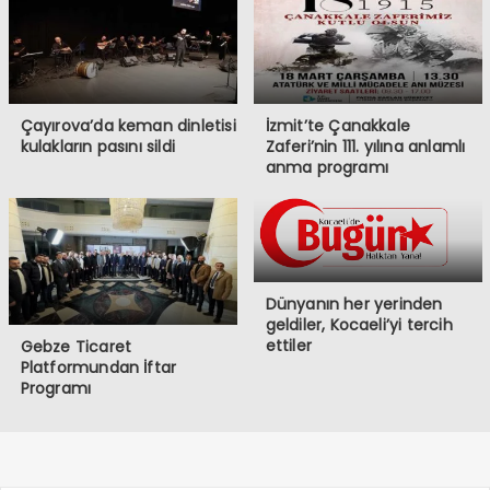
Çayırova’da keman dinletisi
İzmit’te Çanakkale
kulakların pasını sildi
Zaferi’nin 111. yılına anlamlı
anma programı
Dünyanın her yerinden
geldiler, Kocaeli’yi tercih
ettiler
Gebze Ticaret
Platformundan İftar
Programı