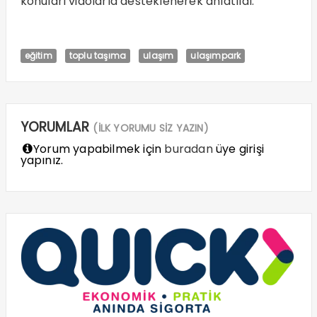
konuları vidolarla desteklenerek anlatıldı.
eğitim
toplu taşıma
ulaşım
ulaşımpark
YORUMLAR
(İLK YORUMU SİZ YAZIN)
Yorum yapabilmek için
buradan
üye girişi
yapınız.