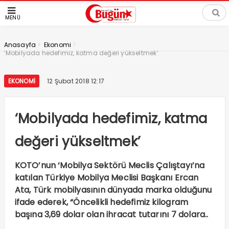
MENÜ
>
>
Anasayfa
Ekonomi
‘Mobilyada hedefimiz, katma değeri yükseltmek’
EKONOMI
12 Şubat 2018 12:17
‘Mobilyada hedefimiz, katma
değeri yükseltmek’
KOTO’nun ‘Mobilya Sektörü Meclis Çalıştayı’na
katılan Türkiye Mobilya Meclisi Başkanı Ercan
Ata, Türk mobilyasının dünyada marka olduğunu
ifade ederek, “Öncelikli hedefimiz kilogram
başına 3,69 dolar olan ihracat tutarını 7 dolara..