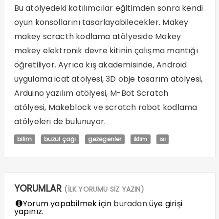
Bu atölyedeki katılımcılar eğitimden sonra kendi
oyun konsollarını tasarlayabilecekler. Makey
makey scracth kodlama atölyeside Makey
makey elektronik devre kitinin çalışma mantığı
öğretiliyor. Ayrıca kış akademisinde, Android
uygulama icat atölyesi, 3D obje tasarım atölyesi,
Arduino yazılım atölyesi, M-Bot Scratch
atölyesi, Makeblock ve scratch robot kodlama
atölyeleri de bulunuyor.
bilim
buzul çağı
gezegenler
iklim
ısı
YORUMLAR
(İLK YORUMU SİZ YAZIN)
Yorum yapabilmek için
buradan
üye girişi
yapınız.