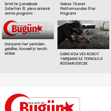
İzmit’te Çanakkale
Gebze Ticaret
Zaferi’nin 111. yılına anlamlı
Platformundan İftar
anma programı
Programı
Dünyanın her yerinden
geldiler, Kocaeli’yi tercih
ettiler
DARICA’DA VEX ROBOT
YARIŞMASI İLE TEKNOLOJİ
RÜZGARI ESECEK