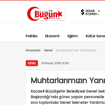
DOLAR
%
47,6830
Politika
Ekonomi
Eğitim
Kültür Sana
>
>
Anasayfa
Genel
Muhtarlarımızın Yanındayız
GENEL
19 Nisan 2018 10:55
Muhtarlarımızın Yan
Kocaeli Büyükşehir Belediyesi Genel Sekr
Başkanlığı’nda görev yapan personelle 
sıra toplantıda Genel Sekreter Yardımcı