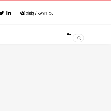
GİRİŞ / KAYIT OL
°