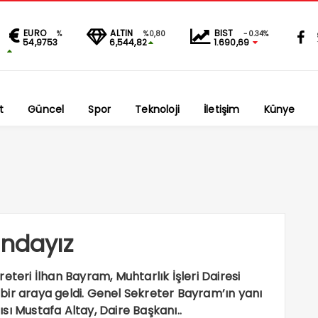
EURO
ALTIN
BIST
%
%0,80
-0.34%
54,9753
6,544,82
1.690,69
t
Güncel
Spor
Teknoloji
İletişim
Künye
ındayız
eteri İlhan Bayram, Muhtarlık İşleri Dairesi
bir araya geldi. Genel Sekreter Bayram’ın yanı
sı Mustafa Altay, Daire Başkanı..