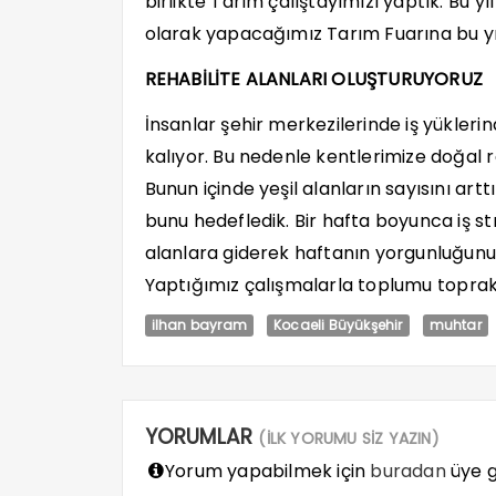
birlikte Tarım çalıştayımızı yaptık. Bu yıl
olarak yapacağımız Tarım Fuarına bu yıl k
REHABİLİTE ALANLARI OLUŞTURUYORUZ
İnsanlar şehir merkezilerinde iş yükler
kalıyor. Bu nedenle kentlerimize doğal r
Bunun içinde yeşil alanların sayısını ar
bunu hedefledik. Bir hafta boyunca iş s
alanlara giderek haftanın yorgunluğunu d
Yaptığımız çalışmalarla toplumu toprak
ilhan bayram
Kocaeli Büyükşehir
muhtar
YORUMLAR
(İLK YORUMU SİZ YAZIN)
Yorum yapabilmek için
buradan
üye gi