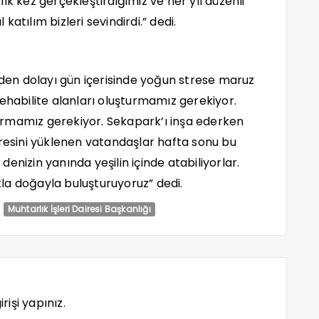
 ilk kez gerçekleştirdiğimiz ve her yıl düzenli
atılım bizleri sevindirdi.” dedi.
inden dolayı gün içerisinde yoğun strese maruz
ehabilite alanları oluşturmamız gerekiyor.
ttırmamız gerekiyor. Sekapark’ı inşa ederken
tresini yüklenen vatandaşlar hafta sonu bu
enizin yanında yeşilin içinde atabiliyorlar.
la doğayla buluşturuyoruz” dedi.
Muhtarlık İşleri Dairesi Başkanlığı
rişi yapınız.