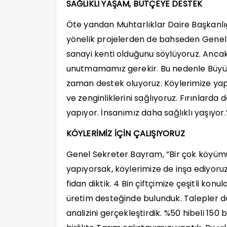
SAĞLIKLI YAŞAM, BÜTÇEYE DESTEK
Öte yandan Muhtarlıklar Daire Başkanlığı
yönelik projelerden de bahseden Genel
sanayi kenti olduğunu söylüyoruz. Ancak
unutmamamız gerekir. Bu nedenle Büyükşe
zaman destek oluyoruz. Köylerimize yap
ve zenginliklerini sağlıyoruz. Fırınlarda
yapıyor. İnsanımız daha sağlıklı yaşıyor.
KÖYLERİMİZ İÇİN ÇALIŞIYORUZ
Genel Sekreter Bayram, ”Bir çok köyümü
yapıyorsak, köylerimize de inşa ediyoru
fidan diktik. 4 Bin çiftçimize çeşitli konu
üretim desteğinde bulunduk. Talepler d
analizini gerçekleştirdik. %50 hibeli 150