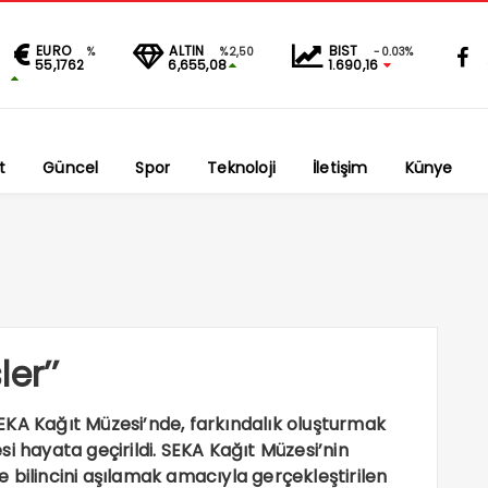
EURO
ALTIN
BIST
%
%2,50
-0.03%
55,1762
6,655,08
1.690,16
t
Güncel
Spor
Teknoloji
İletişim
Künye
er’’
EKA Kağıt Müzesi’nde, farkındalık oluşturmak
i hayata geçirildi. SEKA Kağıt Müzesi’nin
 bilincini aşılamak amacıyla gerçekleştirilen