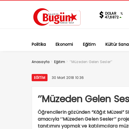
DOLAR
%
47,6872
Politika
Ekonomi
Eğitim
Kültür Sana
>
>
Anasayfa
Eğitim
‘’Müzeden Gelen Sesler’’
EĞITIM
30 Mart 2018 10:36
‘’Müzeden Gelen Sesl
Öğrencilerin gözünden “Kâğıt Müzesi” S
amacıyla ‘’Müzeden Gelen Sesler’’ projes
tanıtımını yapmak ve katılımcılara müze