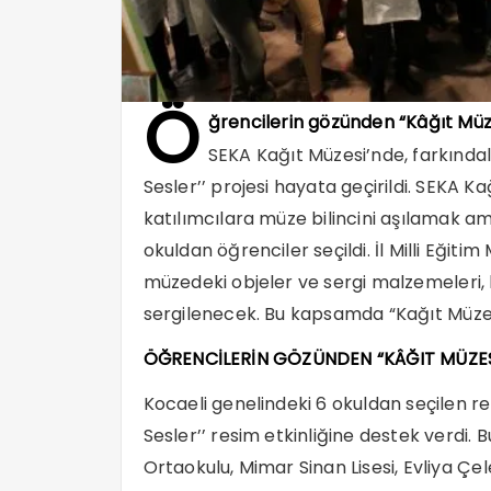
Ö
ğrencilerin gözünden “Kâğıt Müz
SEKA Kağıt Müzesi’nde, farkında
Sesler’’ projesi hayata geçirildi. SEKA 
katılımcılara müze bilincini aşılamak ama
okuldan öğrenciler seçildi. İl Milli Eğitim
müzedeki objeler ve sergi malzemeleri, 
sergilenecek. Bu kapsamda “Kağıt Müzes
ÖĞRENCİLERİN GÖZÜNDEN “KÂĞIT MÜZES
Kocaeli genelindeki 6 okuldan seçilen 
Sesler’’ resim etkinliğine destek verdi
Ortaokulu, Mimar Sinan Lisesi, Evliya Çe