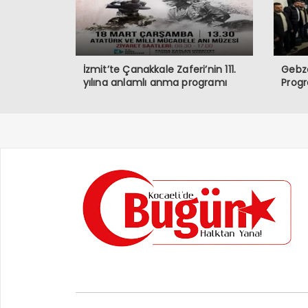
İzmit’te Çanakkale Zaferi’nin 111.
Gebze
yılına anlamlı anma programı
Prog