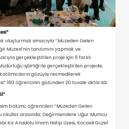
esi”
lık oluşturmak amacıyla ‘’Müzeden Gelen
Kağıt Müzesi’nin tanıtımını yapmak ve
cıyla gerçekleştirilen proje için 6 farklı
 Müdürlüğü işbirliği ile gerçekleştirilen projede,
katılımcıların gözüyle resmedilerek
i” 160 öğrencinin gözünden 20 tuvale aktarıldı.
İ”
resim bölümü öğrencileri ‘’Müzeden Gelen
. Bu okullar arasında; Değirmendere Uğur Mumcu
lebi Kız Anadolu İmam Hatip Lisesi, Kocaeli Güzel