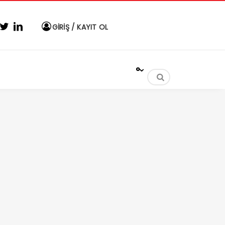
GİRİŞ / KAYIT OL
°