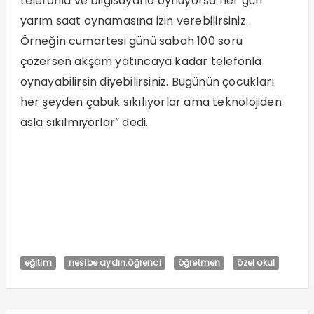
telefonla ve bilgisayarla oynuyorsa her gün
yarım saat oynamasına izin verebilirsiniz.
Örneğin cumartesi günü sabah 100 soru
çözersen akşam yatıncaya kadar telefonla
oynayabilirsin diyebilirsiniz. Bugünün çocukları
her şeyden çabuk sıkılıyorlar ama teknolojiden
asla sıkılmıyorlar” dedi.
eğitim
nesibe aydın.öğrenci
öğretmen
özel okul