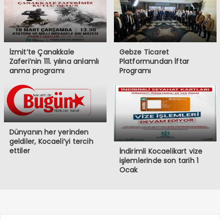
İzmit’te Çanakkale
Gebze Ticaret
Zaferi’nin 111. yılına anlamlı
Platformundan İftar
anma programı
Programı
Dünyanın her yerinden
geldiler, Kocaeli’yi tercih
ettiler
İndirimli Kocaelikart vize
işlemlerinde son tarih 1
Ocak