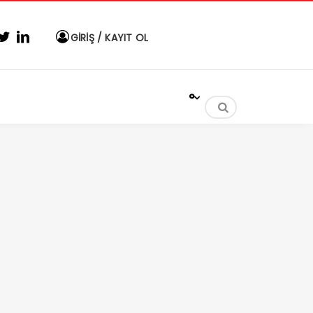
GİRİŞ / KAYIT OL
°