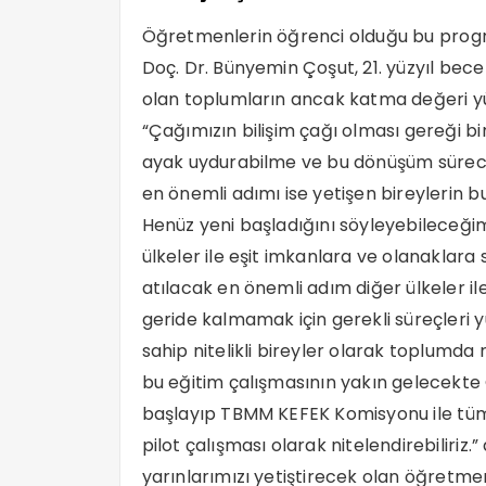
Öğretmenlerin öğrenci olduğu bu progr
Doç. Dr. Bünyemin Çoşut, 21. yüzyıl becer
olan toplumların ancak katma değeri yüks
“Çağımızın bilişim çağı olması gereği b
ayak uydurabilme ve bu dönüşüm sürecin
en önemli adımı ise yetişen bireylerin bu
Henüz yeni başladığını söyleyebileceğim
ülkeler ile eşit imkanlara ve olanaklara
atılacak en önemli adım diğer ülkeler il
geride kalmamak için gerekli süreçleri y
sahip nitelikli bireyler olarak toplumda
bu eğitim çalışmasının yakın gelecekte
başlayıp TBMM KEFEK Komisyonu ile tüm
pilot çalışması olarak nitelendirebiliriz.
yarınlarımızı yetiştirecek olan öğretmen