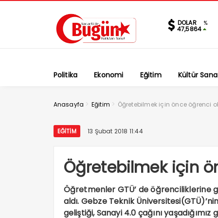
DOLAR
%
47,5864
Politika
Ekonomi
Eğitim
Kültür Sana
>
>
Anasayfa
Eğitim
Öğretebilmek için önce öğrenci o
EĞITIM
13 Şubat 2018 11:44
Öğretebilmek için ö
Öğretmenler GTÜ’ de öğrenciliklerine g
aldı. Gebze Teknik Üniversitesi(GTÜ)’nin
geliştiği, Sanayi 4.0 çağını yaşadığımız