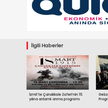
İlgili Haberler
İzmit’te Çanakkale Zaferi’nin 111.
Gebze
yılına anlamlı anma programı
Prog