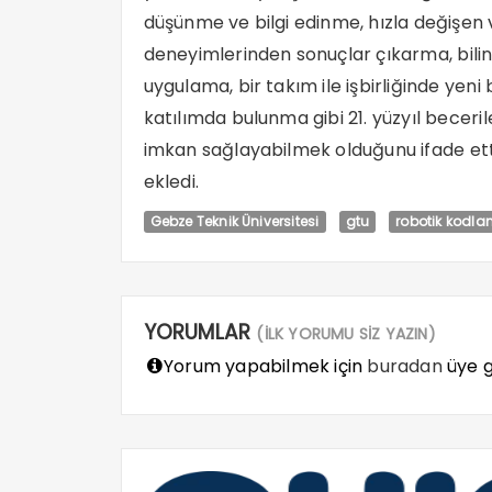
düşünme ve bilgi edinme, hızla değişen v
deneyimlerinden sonuçlar çıkarma, bilinç
uygulama, bir takım ile işbirliğinde yeni b
katılımda bulunma gibi 21. yüzyıl beceril
imkan sağlayabilmek olduğunu ifade et
ekledi.
Gebze Teknik Üniversitesi
gtu
robotik kodl
YORUMLAR
(İLK YORUMU SİZ YAZIN)
Yorum yapabilmek için
buradan
üye gi