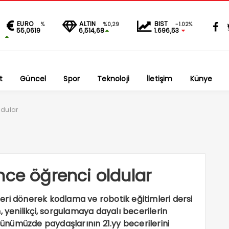
EURO
ALTIN
BIST
%
%0,29
-1.02%
55,0619
6,514,68
1.696,53
t
Güncel
Spor
Teknoloji
İletişim
Künye
ldular
nce öğrenci oldular
eri dönerek kodlama ve robotik eğitimleri dersi
, yenilikçi, sorgulamaya dayalı becerilerin
 günümüzde paydaşlarının 21.yy becerilerini