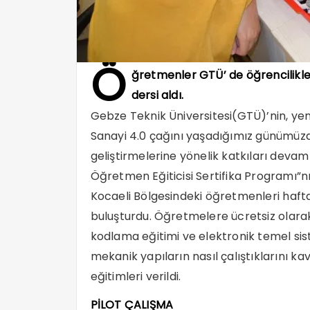
Ö
ğretmenler GTÜ’ de öğrencilikle
dersi aldı.
Gebze Teknik Üniversitesi(GTÜ)’nin, yenil
Sanayi 4.0 çağını yaşadığımız günümüzde
geliştirmelerine yönelik katkıları dev
Öğretmen Eğiticisi Sertifika Programı”n
Kocaeli Bölgesindeki öğretmenleri haft
buluşturdu. Öğretmelere ücretsiz olarak
kodlama eğitimi ve elektronik temel s
mekanik yapıların nasıl çalıştıklarını ka
eğitimleri verildi.
PİLOT ÇALIŞMA