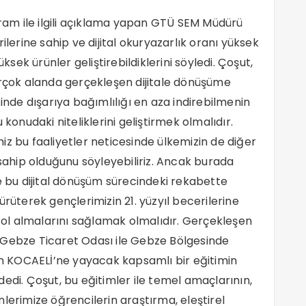
am ile ilgili açıklama yapan GTÜ SEM Müdürü
ilerine sahip ve dijital okuryazarlık oranı yüksek
ek ürünler geliştirebildiklerini söyledi. Çoşut,
irçok alanda gerçekleşen dijitale dönüşüme
de dışarıya bağımlılığı en aza indirebilmenin
 konudaki niteliklerini geliştirmek olmalıdır.
iz bu faaliyetler neticesinde ülkemizin de diğer
 sahip olduğunu söyleyebiliriz. Ancak burada
e bu dijital dönüşüm sürecindeki rekabette
ürüterek gençlerimizin 21. yüzyıl becerilerine
 rol almalarını sağlamak olmalıdır. Gerçekleşen
 Gebze Ticaret Odası ile Gebze Bölgesinde
 KOCAELİ’ne yayacak kapsamlı bir eğitimin
” dedi. Çoşut, bu eğitimler ile temel amaçlarının,
lerimize öğrencilerin araştırma, eleştirel