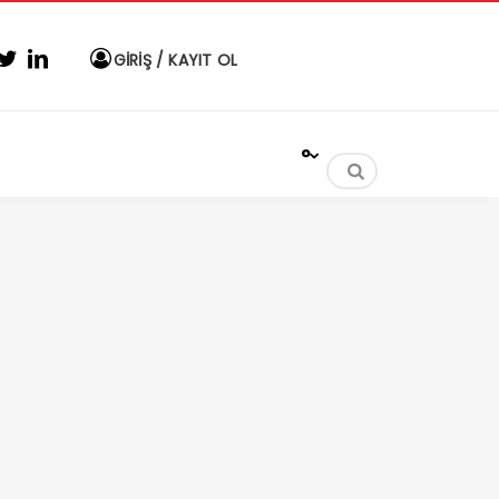
GİRİŞ / KAYIT OL
°