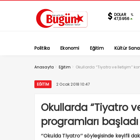
DOLAR
%
47,5956
Politika
Ekonomi
Eğitim
Kültür Sana
>
>
Anasayfa
Eğitim
Okullarda “Tiyatro ve İletişim” k
EĞITIM
2 Ocak 2018 10:47
Okullarda “Tiyatro ve
programları başladı
‘’Okulda Tiyatro’’ söyleşisinde keyifli da