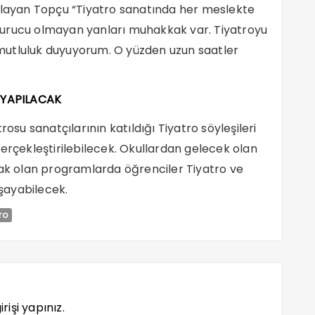
aplayan Topçu “Tiyatro sanatında her meslekte
yurucu olmayan yanları muhakkak var. Tiyatroyu
mutluluk duyuyorum. O yüzden uzun saatler
 YAPILACAK
rosu sanatçılarının katıldığı Tiyatro söyleşileri
gerçekleştirilebilecek. Okullardan gelecek olan
cak olan programlarda öğrenciler Tiyatro ve
aşayabilecek.
ro
rişi yapınız.