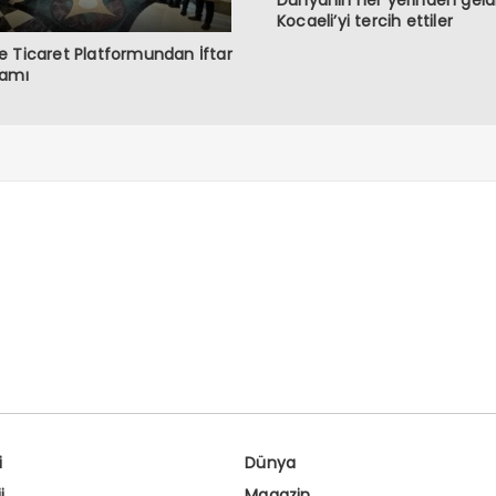
Dünyanın her yerinden geldi
Kocaeli’yi tercih ettiler
 Ticaret Platformundan İftar
ramı
i
Dünya
i
Magazin