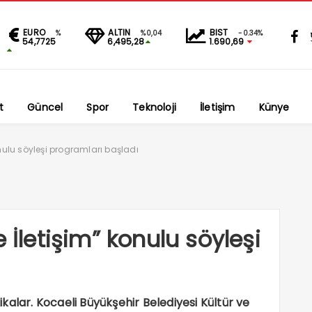
EURO
ALTIN
BIST
%
%0,04
-0.34%
54,7725
6,495,28
1.690,69
t
Güncel
Spor
Teknoloji
İletişim
Künye
onulu söyleşi programları başladı
 İletişim” konulu söyleşi
kikalar. Kocaeli Büyükşehir Belediyesi Kültür ve