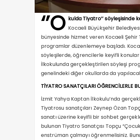
‘’O
kulda Tiyatro’’ söyleşisinde ke
Kocaeli Büyükşehir Belediyesi
bünyesinde hizmet veren Kocaeli Şehir Ti
programlar düzenlemeye başladı. Kocaeli 
söyleşilerde, öğrencilerle keyifli konula
İlkokulunda gerçekleştirilen söyleşi pr
genelindeki diğer okullarda da yapılaca
TİYATRO SANATÇILARI ÖĞRENCİLERLE B
İzmit Yahya Kaptan İlkokulu’nda gerçekle
Tiyatrosu sanatçıları Zeynep Özan Topç
sanatı üzerine keyifli bir sohbet gerçekl
bulunan Tiyatro Sanatçısı Topçu “Çocukl
enstrüman çalmayı öğrenmelisiniz. Bunu 