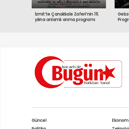
İzmit’te Çanakkale Zaferi’nin 111.
Gebze
yılına anlamlı anma programı
Prog
Güncel
Ekonom
Politika
Teknoloj