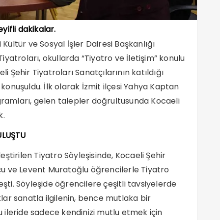
yifli dakikalar.
 Kültür ve Sosyal İşler Dairesi Başkanlığı
yatroları, okullarda “Tiyatro ve İletişim” konulu
Şehir Tiyatroları Sanatçılarının katıldığı
r konuşuldu. İlk olarak İzmit ilçesi Yahya Kaptan
ogramları, gelen talepler doğrultusunda Kocaeli
k.
ULUŞTU
ştirilen Tiyatro Söyleşisinde, Kocaeli Şehir
u ve Levent Muratoğlu öğrencilerle Tiyatro
eşti. Söyleşide öğrencilere çeşitli tavsiyelerde
ar sanatla ilgilenin, bence mutlaka bir
ileride sadece kendinizi mutlu etmek için