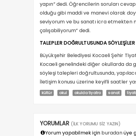
yapın” dedi. Öğrencilerin soruları cev
olduğu gibi maddi ve manevi olarak do
seviyorum ve bu sanatı icra etmekten 
çalışabiliyorum” dedi.
TALEPLER DOĞRULTUSUNDA SÖYLEŞİLER
Büyükşehir Belediyesi Kocaeli Şehir Tiyat
Kocaeli genelindeki diğer okullarda da 
söyleşi talepleri doğrultusunda, yapıla
İletişim konusu üzerine keyifli saatler y
kültür
okul
okulda tiyatro
sanat
tiyat
YORUMLAR
(İLK YORUMU SİZ YAZIN)
Yorum yapabilmek için
buradan
üye gi