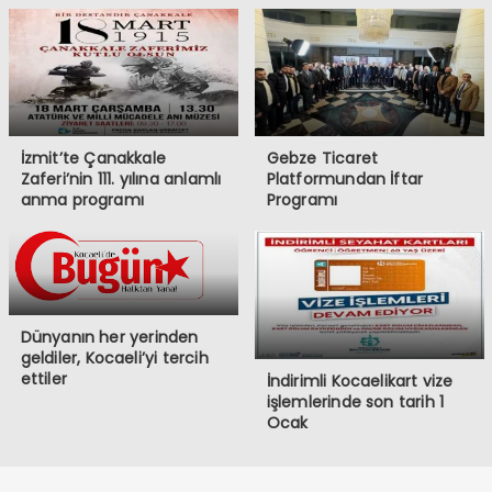
İzmit’te Çanakkale
Gebze Ticaret
Zaferi’nin 111. yılına anlamlı
Platformundan İftar
anma programı
Programı
Dünyanın her yerinden
geldiler, Kocaeli’yi tercih
ettiler
İndirimli Kocaelikart vize
işlemlerinde son tarih 1
Ocak