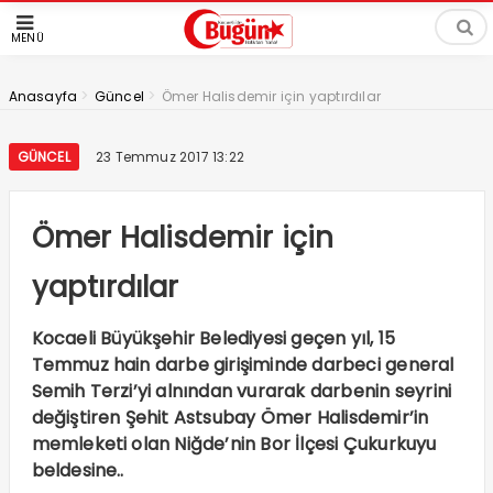
MENÜ
>
>
Anasayfa
Güncel
Ömer Halisdemir için yaptırdılar
GÜNCEL
23 Temmuz 2017 13:22
Ömer Halisdemir için
yaptırdılar
Kocaeli Büyükşehir Belediyesi geçen yıl, 15
Temmuz hain darbe girişiminde darbeci general
Semih Terzi’yi alnından vurarak darbenin seyrini
değiştiren Şehit Astsubay Ömer Halisdemir’in
memleketi olan Niğde’nin Bor İlçesi Çukurkuyu
beldesine..