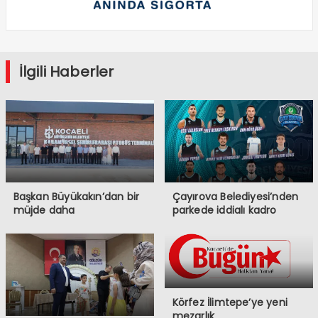
İlgili Haberler
Başkan Büyükakın’dan bir
Çayırova Belediyesi’nden
müjde daha
parkede iddialı kadro
Körfez İlimtepe’ye yeni
mezarlık