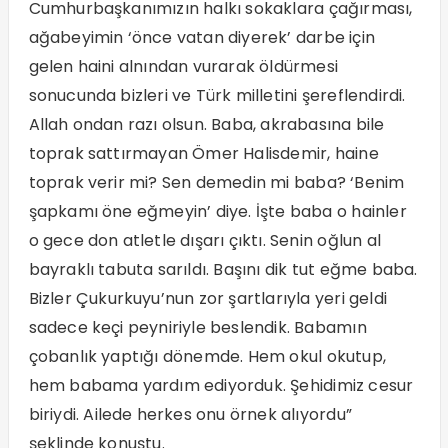
Cumhurbaşkanımızın halkı sokaklara çağırması,
ağabeyimin ‘önce vatan diyerek’ darbe için
gelen haini alnından vurarak öldürmesi
sonucunda bizleri ve Türk milletini şereflendirdi.
Allah ondan razı olsun. Baba, akrabasına bile
toprak sattırmayan Ömer Halisdemir, haine
toprak verir mi? Sen demedin mi baba? ‘Benim
şapkamı öne eğmeyin’ diye. İşte baba o hainler
o gece don atletle dışarı çıktı. Senin oğlun al
bayraklı tabuta sarıldı. Başını dik tut eğme baba.
Bizler Çukurkuyu’nun zor şartlarıyla yeri geldi
sadece keçi peyniriyle beslendik. Babamın
çobanlık yaptığı dönemde. Hem okul okutup,
hem babama yardım ediyorduk. Şehidimiz cesur
biriydi. Ailede herkes onu örnek alıyordu”
şeklinde konuştu.