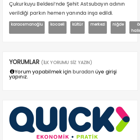
Çukurkuyu Beldesi’nde Şehit Astsubayın adının
verildiği parkın hemen yanında inşa edildi.
karaosmanoğlu
kocaeli
kültür
merkezi
niğde
ö
hali
YORUMLAR
(İLK YORUMU SİZ YAZIN)
Yorum yapabilmek için
buradan
üye girişi
yapınız.