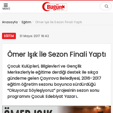
MENÜ
>
>
Anasayfa
Eğitim
Ömer Işık İle Sezon Finali Yaptı
EĞITIM
31 Mayıs 2017 16:42
Ömer Işık İle Sezon Finali Yaptı
Çocuk Kulüpleri, Bilgievleri ve Gençlik
Merkezleriyle eğitime derdiği destek ile sıkça
gündeme gelen Çayırova Belediyesi, 2016-2017
eğitim öğretim sezonu boyunca sürdürdüğü
“Okuyoruz Söyleşiyoruz” projesinin sezon sonu
programını Çocuk Edebiyat Yazarı..