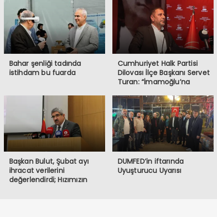
Bahar şenliği tadında
Cumhuriyet Halk Partisi
istihdam bu fuarda
Dilovası İlçe Başkanı Servet
Turan: “İmamoğlu’na
Yapılanlar, Demokrasiye ve
Halkın İradesine
Müdahaledir”
Başkan Bulut, Şubat ayı
DUMFED’in iftarında
ihracat verilerini
Uyuşturucu Uyarısı
değerlendirdi; Hızımızın
kesildiği bir dönemden
geçiyoruz