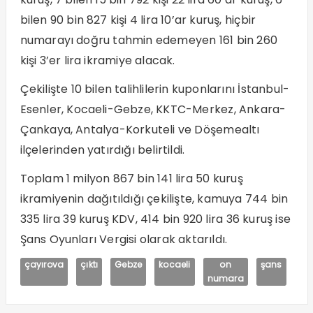
bilen 90 bin 827 kişi 4 lira 10’ar kuruş, hiçbir
numarayı doğru tahmin edemeyen 161 bin 260
kişi 3’er lira ikramiye alacak.
Çekilişte 10 bilen talihlilerin kuponlarını İstanbul-
Esenler, Kocaeli-Gebze, KKTC-Merkez, Ankara-
Çankaya, Antalya-Korkuteli ve Döşemealtı
ilçelerinden yatırdığı belirtildi.
Toplam 1 milyon 867 bin 141 lira 50 kuruş
ikramiyenin dağıtıldığı çekilişte, kamuya 744 bin
335 lira 39 kuruş KDV, 414 bin 920 lira 36 kuruş ise
Şans Oyunları Vergisi olarak aktarıldı.
çayırova
çıktı
Gebze
kocaeli
on
şans
numara