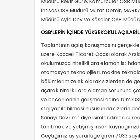
Müdürü Bekir Güre, Kömürcüler OSB Mü
İhtisas OSB Müdürü Murat Demir, MARKA
Müdürü Ayla Dev ve Köseler OSB Müdürü
OSB’LERİN İÇİNDE YÜKSEKOKUL AÇILABİ
Toplantının açılış konuşmasını gerçekle
üzere Kocaeli Ticaret Odası olarak Arsla
okulumuzda nitelikli ara elaman istihdamı
otomasyon teknolojileri, makine teknolo
bölümlerimize ek olarak sizlerden de g
açarak nitelikli ara elaman sorununa çöz
ve becerilerinin gelişmesi adına tüm OS
staj yapılabilmesi hususunda sizlerin des
Sanayi Devrimi” diye isimlendirilen süre
tanıtmak ve yetişmiş insan kaynağınızd
Geçtiğimiz ay yürürlüğe giren 7033 sayıl