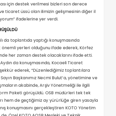
sı için destek verilmesi bizleri son derece
e ticaret üssü olan ilimizin gelişmesinin diğer il
orum” ifadelerine yer verdi.
ÖRÜŞÜLDÜ
alı da toplantıda yaptığı konuşmasında
 önemli yerleri olduğunu ifade ederek, Körfez
de her zaman destek olacaklarını ifade etti.
an Aydın da konuşmasında, Kocaeli Ticaret
eşekkür ederek, “Düzenlediğimiz toplantılara
n Sayın Başkanımız Necmi Bulut’a, yönetimine ve
aların akabinde, Arşiv Yönetmeliği ile ilgili
orm Paketi görüşüldü. OSB müdürleri tek tek
ları hem de geçtiğimiz ay yürürlüğe giren yasayla
 kapanış konuşmasını gerçekleştiren KOTO Yönetim
r de, Özel KOTO AOSB Mesleki ve Teknik