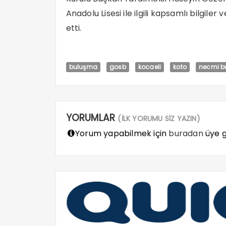
Anadolu Lisesi ile ilgili kapsamlı bilgiler 
etti.
buluşma
gosb
kocaeli
koto
necmi b
YORUMLAR
(İLK YORUMU SİZ YAZIN)
Yorum yapabilmek için
buradan
üye gi