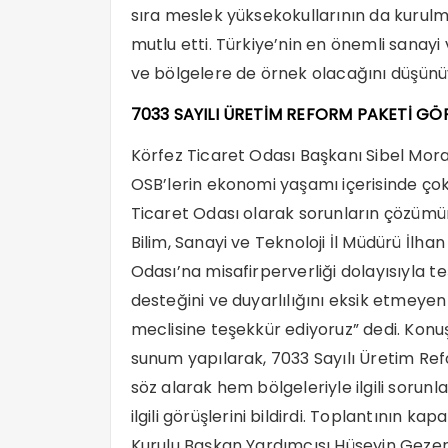
sıra meslek yüksekokullarının da kurulma
mutlu etti. Türkiye’nin en önemli sanayi v
ve bölgelere de örnek olacağını düşünüy
7033 SAYILI ÜRETİM REFORM PAKETİ G
Körfez Ticaret Odası Başkanı Sibel Mor
OSB’lerin ekonomi yaşamı içerisinde çok
Ticaret Odası olarak sorunların çözümün
Bilim, Sanayi ve Teknoloji İl Müdürü İlh
Odası’na misafirperverliği dolayısıyla t
desteğini ve duyarlılığını eksik etmeye
meclisine teşekkür ediyoruz” dedi. Konuşm
sunum yapılarak, 7033 Sayılı Üretim Ref
söz alarak hem bölgeleriyle ilgili sorun
ilgili görüşlerini bildirdi. Toplantının
Kurulu Başkan Yardımcısı Hüseyin Geze