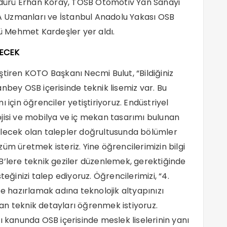
dürü Erhan Koray, TOSB Otomotiv Yan Sanayi
 Uzmanları ve İstanbul Anadolu Yakası OSB
 Mehmet Kardeşler yer aldı.
LECEK
ştiren KOTO Başkanı Necmi Bulut, “Bildiğiniz
nbey OSB içerisinde teknik lisemiz var. Bu
 için öğrenciler yetiştiriyoruz. Endüstriyel
jisi ve mobilya ve iç mekan tasarımı bulunan
elecek olan talepler doğrultusunda bölümler
üm üretmek isteriz. Yine öğrencilerimizin bilgi
B’lere teknik geziler düzenlemek, gerektiğinde
teğinizi talep ediyoruz. Öğrencilerimizi, “4.
ce hazırlamak adına teknolojik altyapınızı
an teknik detayları öğrenmek istiyoruz.
ı kanunda OSB içerisinde meslek liselerinin yanı