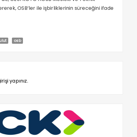
vererek, OSB’ler ile işbirliklerinin süreceğini ifade
ulut
osb
rişi yapınız.