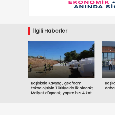
İlgili Haberler
Başiskele Kavşağı, geofoam
Başka
teknolojisiyle Türkiye’de ilk olacak;
daha
Maliyet düşecek, yapım hızı 4 kat
artacak