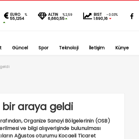
EURO
ALTIN
BIST
%
%2,59
-0.03%
55,1254
6,660,55
1.690,16
t
Güncel
Spor
Teknoloji
İletişim
Künye
geldi
bir araya geldi
tarafından, Organize Sanayi Bölgelerinin (OSB)
rilmesi ve bilgi alışverişinde bulunulması
ıların Ağustos oturumu Kocaeli Ticaret