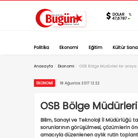
DOLAR
%
47,6787
Politika
Ekonomi
Eğitim
Kültür Sana
>
>
Anasayfa
Ekonomi
OSB Bölge Müdürleri bir araya 
EKONOMI
18 Ağustos 2017 12:22
OSB Bölge Müdürleri 
Bilim, Sanayi ve Teknoloji İl Müdürlüğü 
sorunlarının görüşülmesi, çözümlerin öne
amacıyla düzenlenen aylık rutin toplant