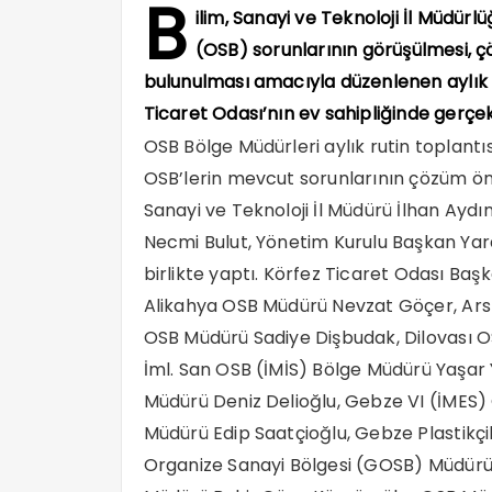
B
ilim, Sanayi ve Teknoloji İl Müdürl
(OSB) sorunlarının görüşülmesi, çö
bulunulması amacıyla düzenlenen aylık 
Ticaret Odası’nın ev sahipliğinde gerçek
OSB Bölge Müdürleri aylık rutin toplantı
OSB’lerin mevcut sorunlarının çözüm öner
Sanayi ve Teknoloji İl Müdürü İlhan Aydı
Necmi Bulut, Yönetim Kurulu Başkan Yard
birlikte yaptı. Körfez Ticaret Odası Başk
Alikahya OSB Müdürü Nevzat Göçer, Ars
OSB Müdürü Sadiye Dişbudak, Dilovası OS
İml. San OSB (İMİS) Bölge Müdürü Yaş
Müdürü Deniz Delioğlu, Gebze VI (İMES
Müdürü Edip Saatçioğlu, Gebze Plastik
Organize Sanayi Bölgesi (GOSB) Müdürü