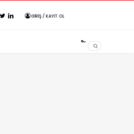
GİRİŞ / KAYIT OL
°