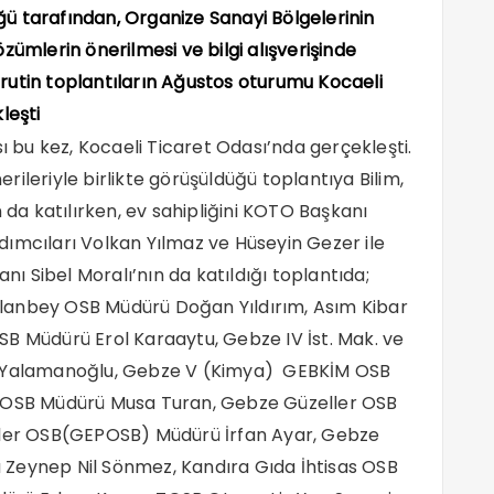
üğü tarafından, Organize Sanayi Bölgelerinin
zümlerin önerilmesi ve bilgi alışverişinde
rutin toplantıların Ağustos oturumu Kocaeli
leşti
sı bu kez, Kocaeli Ticaret Odası’nda gerçekleşti.
ileriyle birlikte görüşüldüğü toplantıya Bilim,
n da katılırken, ev sahipliğini KOTO Başkanı
ımcıları Volkan Yılmaz ve Hüseyin Gezer ile
anı Sibel Moralı’nın da katıldığı toplantıda;
lanbey OSB Müdürü Doğan Yıldırım, Asım Kibar
B Müdürü Erol Karaaytu, Gebze IV İst. Mak. ve
ar Yalamanoğlu, Gebze V (Kimya) GEBKİM OSB
) OSB Müdürü Musa Turan, Gebze Güzeller OSB
çiler OSB(GEPOSB) Müdürü İrfan Ayar, Gebze
 Zeynep Nil Sönmez, Kandıra Gıda İhtisas OSB