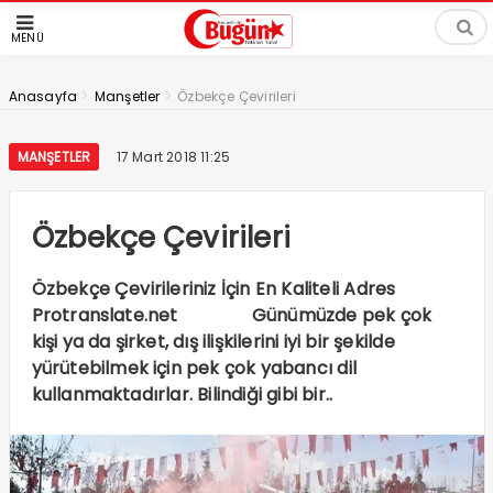
MENÜ
>
>
Anasayfa
Manşetler
Özbekçe Çevirileri
MANŞETLER
17 Mart 2018 11:25
Özbekçe Çevirileri
Özbekçe Çevirileriniz İçin En Kaliteli Adres
Protranslate.net Günümüzde pek çok
kişi ya da şirket, dış ilişkilerini iyi bir şekilde
yürütebilmek için pek çok yabancı dil
kullanmaktadırlar. Bilindiği gibi bir..