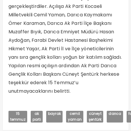
gerçekleştirdiler. Açılışa Ak Parti Kocaeli
Milletvekili Cemil Yaman, Darıca Kaymakamı
Ömer Karaman, Darıca Ak Parti İlçe Başkanı
Muzaffer Bıyık, Darıca Emniyet Müdürü Hasan
Aydoğan, Farabi Devlet Hastanesi Başhekimi
Hikmet Yaşar, Ak Parti İl ve İlçe yöneticilerinin
yanı sıra gençlik kolları yoğun bir katılım sağladı.
Yapılan resmi açılışın ardından Ak Parti Darıca
Gençlik Kolları Başkanı Cüneyt Şentürk herkese
teşekkür ederek 15 Temmuz’u
unutmayacaklarını belirtti.
15
ak
bayrak
cemil
cüneyt
darıca
f
temmuz
parti
yaman
şentürk