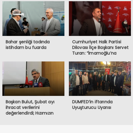
Bahar şenliği tadında
Cumhuriyet Halk Partisi
istihdam bu fuarda
Dilovası İlçe Başkanı Servet
Turan: “İmamoğlu’na
Yapılanlar, Demokrasiye ve
Halkın İradesine
Müdahaledir”
Başkan Bulut, Şubat ayı
DUMFED’in iftarında
ihracat verilerini
Uyuşturucu Uyarısı
değerlendirdi; Hızımızın
kesildiği bir dönemden
geçiyoruz