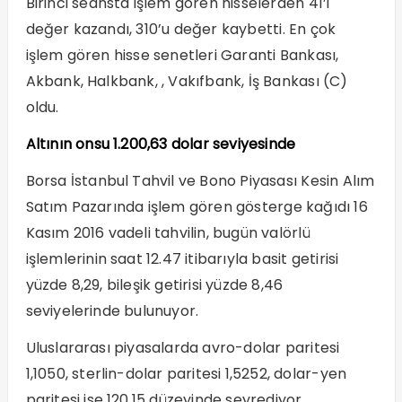
Birinci seansta işlem gören hisselerden 41’i
değer kazandı, 310’u değer kaybetti. En çok
işlem gören hisse senetleri Garanti Bankası,
Akbank, Halkbank, , Vakıfbank, İş Bankası (C)
oldu.
Altının onsu 1.200,63 dolar seviyesinde
Borsa İstanbul Tahvil ve Bono Piyasası Kesin Alım
Satım Pazarında işlem gören gösterge kağıdı 16
Kasım 2016 vadeli tahvilin, bugün valörlü
işlemlerinin saat 12.47 itibarıyla basit getirisi
yüzde 8,29, bileşik getirisi yüzde 8,46
seviyelerinde bulunuyor.
Uluslararası piyasalarda avro-dolar paritesi
1,1050, sterlin-dolar paritesi 1,5252, dolar-yen
paritesi ise 120,15 düzeyinde seyrediyor.