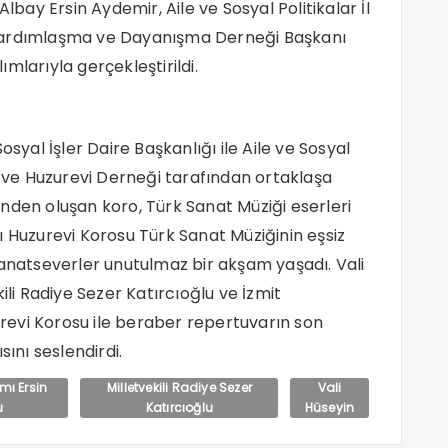
ay Ersin Aydemir, Aile ve Sosyal Politikalar İl
 Yardımlaşma ve Dayanışma Derneği Başkanı
lımlarıyla gerçekleştirildi.
osyal İşler Daire Başkanlığı ile Aile ve Sosyal
i ve Huzurevi Derneği tarafından ortaklaşa
nden oluşan koro, Türk Sanat Müziği eserleri
ığı Huzurevi Korosu Türk Sanat Müziğinin eşsiz
sanatseverler unutulmaz bir akşam yaşadı. Vali
ili Radiye Sezer Katırcıoğlu ve İzmit
evi Korosu ile beraber repertuvarın son
sını seslendirdi.
ı Ersin
Milletvekili Radiye Sezer
Vali
u
Katırcıoğlu
Hüseyin