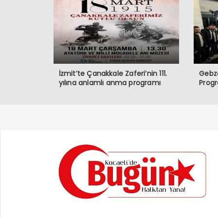
İzmit’te Çanakkale Zaferi’nin 111.
Gebze
yılına anlamlı anma programı
Prog