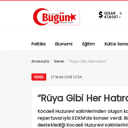
DOLAR
%
47,6007
Politika
Ekonomi
Eğitim
Kültür Sana
>
>
Anasayfa
Genel
“Rüya Gibi Her Hatıra”
GENEL
27 Mart 2018 12:54
“Rüya Gibi Her Hatır
Kocaeli Huzurevi sakinlerinden oluşan k
repertuvarıyla SDKM’de konser verdi. B
desteklediği Kocaeli Huzurevi sakinlerin