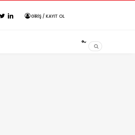
GİRİŞ / KAYIT OL
°