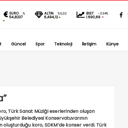
EURO
ALTIN
BIST
%
%0,02
-0.34%
54,8237
6,494,12
1.690,69
t
Güncel
Spor
Teknoloji
İletişim
Künye
a”
oro, Türk Sanat Müziği eserlerinden oluşan
üyükşehir Belediyesi Konservatuvarının
in oluşturduğu koro, SDKM’de konser verdi. Türk