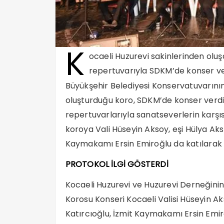
K
ocaeli Huzurevi sakinlerinden olu
repertuvarıyla SDKM’de konser ve
Büyükşehir Belediyesi Konservatuvarının 
oluşturduğu koro, SDKM’de konser verdi
repertuvarlarıyla sanatseverlerin karşıs
koroya Vali Hüseyin Aksoy, eşi Hülya Akso
Kaymakamı Ersin Emiroğlu da katılarak “R
PROTOKOL İLGİ GÖSTERDİ
Kocaeli Huzurevi ve Huzurevi Derneğinin
Korosu Konseri Kocaeli Valisi Hüseyin Aks
Katırcıoğlu, İzmit Kaymakamı Ersin Em