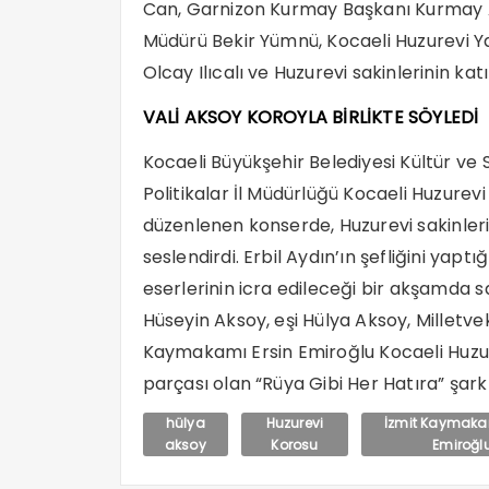
Can, Garnizon Kurmay Başkanı Kurmay Alb
Müdürü Bekir Yümnü, Kocaeli Huzurevi
Olcay Ilıcalı ve Huzurevi sakinlerinin katı
VALİ AKSOY KOROYLA BİRLİKTE SÖYLEDİ
Kocaeli Büyükşehir Belediyesi Kültür ve S
Politikalar İl Müdürlüğü Kocaeli Huzurev
düzenlenen konserde, Huzurevi sakinleri
seslendirdi. Erbil Aydın’ın şefliğini yapt
eserlerinin icra edileceği bir akşamda 
Hüseyin Aksoy, eşi Hülya Aksoy, Milletvek
Kaymakamı Ersin Emiroğlu Kocaeli Huzur
parçası olan “Rüya Gibi Her Hatıra” şarkı
hülya
Huzurevi
İzmit Kaymakam
aksoy
Korosu
Emiroğl