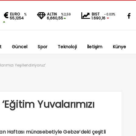
EURO
ALTIN
BIST
%
%2,59
-0.03%
55,1254
6,660,55
1.690,16
t
Güncel
Spor
Teknoloji
İletişim
Künye
arımızı Yeşillendiriyoruz’
 ‘Eğitim Yuvalarımızı
an Haftası münasebetiyle Gebze’deki çeşitli