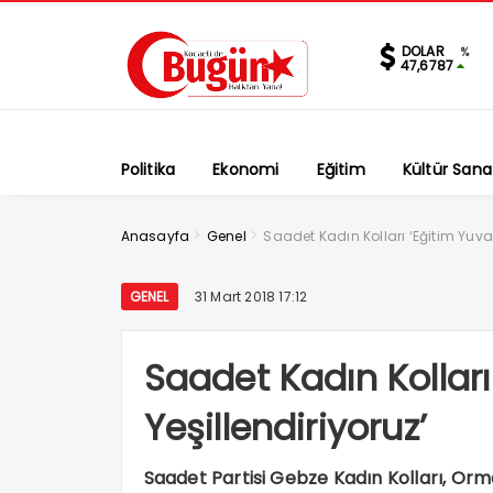
DOLAR
%
47,6787
Politika
Ekonomi
Eğitim
Kültür Sana
>
>
Anasayfa
Genel
Saadet Kadın Kolları ‘Eğitim Yuval
GENEL
31 Mart 2018 17:12
Saadet Kadın Kolları
Yeşillendiriyoruz’
Saadet Partisi Gebze Kadın Kolları, Orm