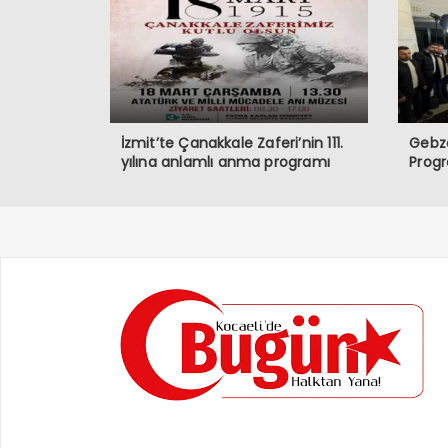
İzmit’te Çanakkale Zaferi’nin 111.
Gebze
yılına anlamlı anma programı
Prog