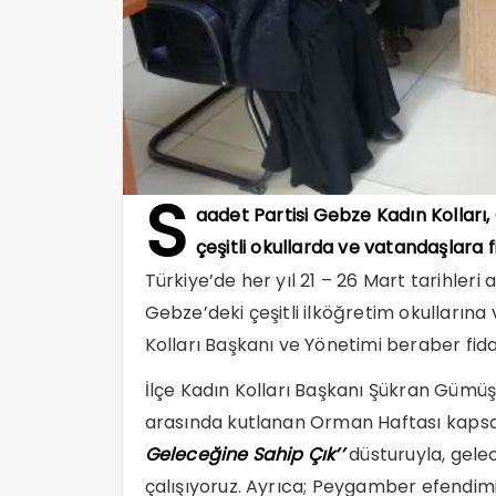
S
aadet Partisi Gebze Kadın Kollar
çeşitli okullarda ve vatandaşlara f
Türkiye’de her yıl 21 – 26 Mart tarihle
Gebze’deki çeşitli ilköğretim okulların
Kolları Başkanı ve Yönetimi beraber fida
İlçe Kadın Kolları Başkanı Şükran Gümüş; 
arasında kutlanan Orman Haftası kapsa
Geleceğine Sahip Çık’’
düsturuyla, gele
çalışıyoruz. Ayrıca; Peygamber efendimi