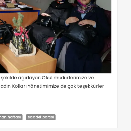
l şekilde ağırlayan Okul müdürlerimize ve
Kadın Kolları Yönetimimize de çok teşekkürler
man haftası
saadet partisi