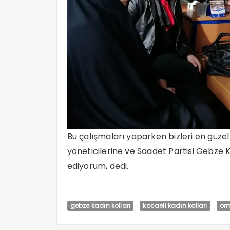
Bu çalışmaları yaparken bizleri en güze
yöneticilerine ve Saadet Partisi Gebze 
ediyorum, dedi.
gebze kadın kolları
kocaeli kadın kolları
or