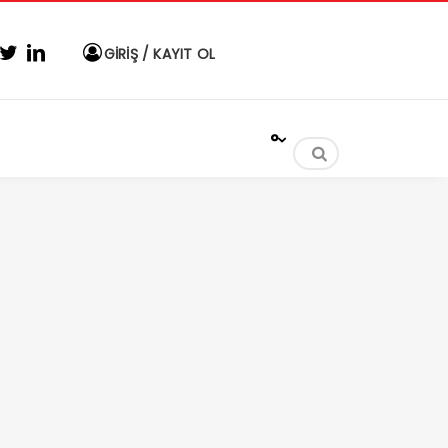
GİRİŞ / KAYIT OL
°