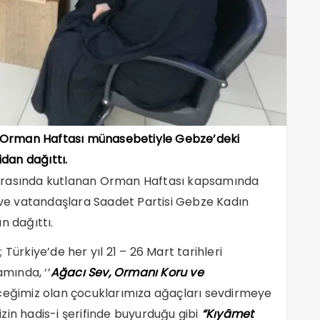
ı, Orman Haftası münasebetiyle Gebze’deki
idan dağıttı.
ri arasında kutlanan Orman Haftası kapsamında
a ve vatandaşlara Saadet Partisi Gebze Kadın
n dağıttı.
Türkiye’de her yıl 21 – 26 Mart tarihleri
mında, ‘’
Ağacı Sev, Ormanı Koru ve
ceğimiz olan çocuklarımıza ağaçları sevdirmeye
zin hadis-i şerifinde buyurduğu gibi
“Kıyâmet