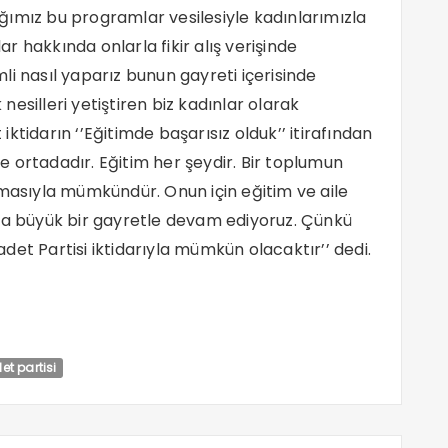
ımız bu programlar vesilesiyle kadınlarımızla
 hakkında onlarla fikir alış verişinde
i nasıl yaparız bunun gayreti içerisinde
esilleri yetiştiren biz kadınlar olarak
ktidarın ‘’Eğitimde başarısız olduk’’ itirafından
 ortadadır. Eğitim her şeydir. Bir toplumun
lmasıyla mümkündür. Onun için eğitim ve aile
ıza büyük bir gayretle devam ediyoruz. Çünkü
et Partisi iktidarıyla mümkün olacaktır’’ dedi.
t partisi