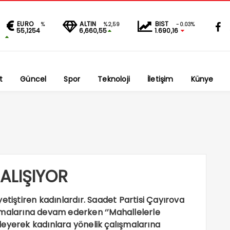
EURO
ALTIN
BIST
%
%2,59
-0.03%
55,1254
6,660,55
1.690,16
t
Güncel
Spor
Teknoloji
İletişim
Künye
ALIŞIYOR
etiştiren kadınlardır. Saadet Partisi Çayırova
alışmalarına devam ederken ‘’Mahallelerle
leyerek kadınlara yönelik çalışmalarına