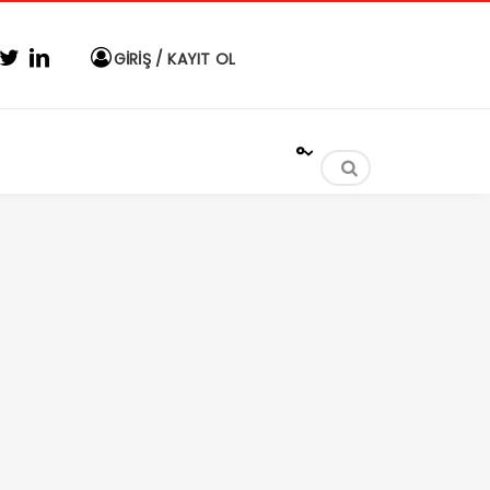
GİRİŞ / KAYIT OL
°