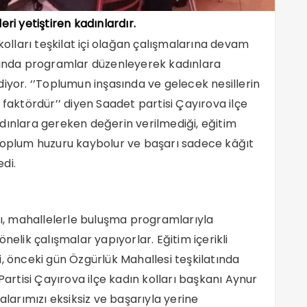
ri yetiştiren kadınlardır.
kolları teşkilat içi olağan çalışmalarına devam
ltında programlar düzenleyerek kadınlara
iyor. ‘’Toplumun inşasında ve gelecek nesillerin
 faktördür’’ diyen Saadet partisi Çayırova ilçe
dınlara gereken değerin verilmediği, eğitim
 toplum huzuru kaybolur ve başarı sadece kâğıt
edi.
arı, mahallelerle buluşma programlarıyla
nelik çalışmalar yapıyorlar. Eğitim içerikli
i, önceki gün Özgürlük Mahallesi teşkilatında
Partisi Çayırova ilçe kadın kolları başkanı Aynur
alarımızı eksiksiz ve başarıyla yerine