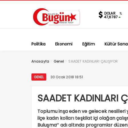
DOLAR
%
47,6787
Politika
Ekonomi
Eğitim
Kültür Sana
>
>
Anasayfa
Genel
SAADET KADINLARI ÇALIŞIYOR
GENEL
30 Ocak 2018 18:51
SAADET KADINLARI Ç
Toplumu inşa eden ve gelecek nesilleri y
ilçe kadın kolları teşkilat içi olağan ç
Buluşma’’ adı altında programlar düzen