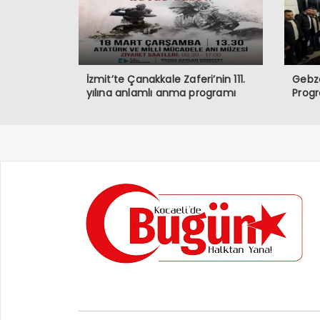
İzmit’te Çanakkale Zaferi’nin 111.
Gebze
yılına anlamlı anma programı
Prog