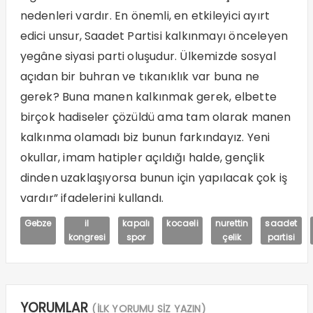
nedenleri vardır. En önemli, en etkileyici ayırt
edici unsur, Saadet Partisi kalkınmayı önceleyen
yegâne siyasi parti oluşudur. Ülkemizde sosyal
açıdan bir buhran ve tıkanıklık var buna ne
gerek? Buna manen kalkınmak gerek, elbette
birçok hadiseler çözüldü ama tam olarak manen
kalkınma olamadı biz bunun farkındayız. Yeni
okullar, imam hatipler açıldığı halde, gençlik
dinden uzaklaşıyorsa bunun için yapılacak çok iş
vardır” ifadelerini kullandı.
Gebze
il
kapalı
kocaeli
nurettin
saadet
kongresi
spor
çelik
partisi
YORUMLAR
(İLK YORUMU SİZ YAZIN)