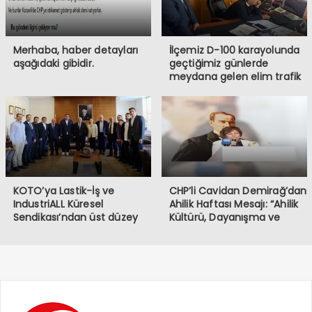
Merhaba, haber detayları
İlçemiz D-100 karayolunda
aşağıdaki gibidir.
geçtiğimiz günlerde
meydana gelen elim trafik
kazasında iki vatandaşımızı
kaybetmiş bulunmaktayız.
Öncelikle hayatını
kaybeden vatandaşlarımıza
Allah’tan rahmet, ailelerine
ve sevenlerine başsağlığı
diliyorum.
KOTO’ya Lastik-İş ve
CHP’li Cavidan Demirağ’dan
IndustriALL Küresel
Ahilik Haftası Mesajı: “Ahilik
Sendikası’ndan üst düzey
Kültürü, Dayanışma ve
ziyaret
Kardeşlik Demektir”