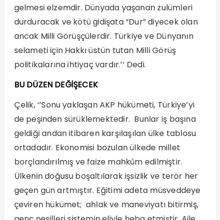
gelmesi elzemdir. Dünyada yaşanan zulümleri
durduracak ve kötü gidişata “Dur” diyecek olan
ancak Milli Görüşçülerdir. Türkiye ve Dünyanın
selameti için Hakkı üstün tutan Milli Görüş
politikalarına ihtiyaç vardır.’’ Dedi.
BU DÜZEN DEĞİŞECEK
Çelik, ‘’Sonu yaklaşan AKP hükümeti, Türkiye’yi
de peşinden sürüklemektedir. Bunlar iş başına
geldiği andan itibaren karşılaşılan ülke tablosu
ortadadır. Ekonomisi bozulan ülkede millet
borçlandırılmış ve faize mahkûm edilmiştir.
Ülkenin doğusu boşaltılarak işsizlik ve terör her
geçen gün artmıştır. Eğitimi adeta müsveddeye
çeviren hükümet; ahlak ve maneviyatı bitirmiş,
genç nesilleri sistemin eliyle heba etmiştir. Aile