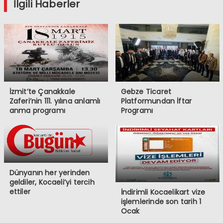
İlgili Haberler
İzmit’te Çanakkale
Gebze Ticaret
Zaferi’nin 111. yılına anlamlı
Platformundan İftar
anma programı
Programı
Dünyanın her yerinden
geldiler, Kocaeli’yi tercih
ettiler
İndirimli Kocaelikart vize
işlemlerinde son tarih 1
Ocak