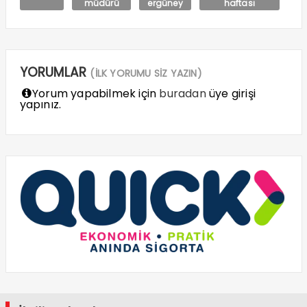
müdürü
ergüney
haftası
YORUMLAR
(İLK YORUMU SİZ YAZIN)
Yorum yapabilmek için
buradan
üye girişi
yapınız.