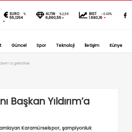
EURO
ALTIN
BIST
%
%2,59
-0.03%
55,1254
6,660,55
1.690,16
t
Güncel
Spor
Teknoloji
İletişim
Künye
rım’a getirdiler.
ı Başkan Yıldırım’a
mamlayan Karamürselspor, şampiyonluk