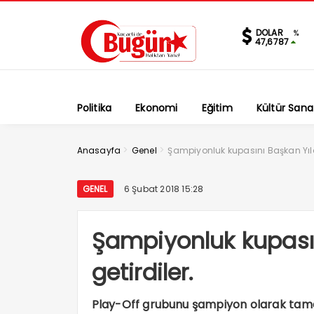
DOLAR
%
47,6787
Politika
Ekonomi
Eğitim
Kültür Sana
>
>
Anasayfa
Genel
Şampiyonluk kupasını Başkan Yıldı
GENEL
6 Şubat 2018 15:28
Şampiyonluk kupasın
getirdiler.
Play-Off grubunu şampiyon olarak ta