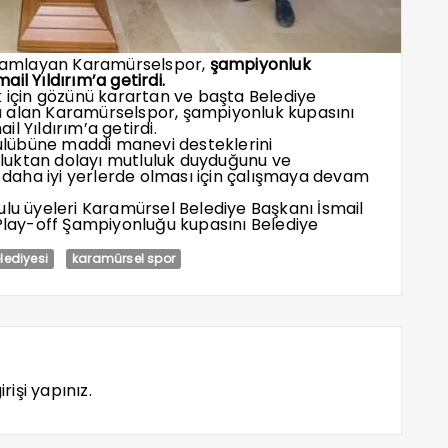
mamlayan Karamürselspor,
şampiyonluk
il Yıldırım’a getirdi.
çin gözünü karartan ve başta Belediye
ü alan Karamürselspor, şampiyonluk kupasını
l Yıldırım’a getirdi.
lübüne maddi manevi desteklerini
luktan dolayı mutluluk duyduğunu ve
daha iyi yerlerde olması için çalışmaya devam
ulu üyeleri Karamürsel Belediye Başkanı İsmail
 Play-off Şampiyonluğu kupasını Belediye
lediyesi
karamürsel spor
rişi yapınız.