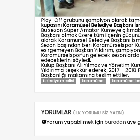
Play-Off grubunu şampiyon olarak ta
kupasını Karamüsel Belediye Başkanı İsma
Bu sezon Süper Amatör Kümeye çıkmak i
Başkanı olmak üzere tüm ilçenin gücün
alarak Karamürsel Belediye Başkanı İsmai
Sezon başından beri Karamürselspor Ku
esirgemeyen Başkan Yıldırım, şampiyon
Karamürselspor’un gelecek sezonlarda 
edeceklerini söyledi.
Kulüp Başkanı Ali Yılmaz ve Yönetim Kur
Yıldırım’a teşekkür ederek, 2017 – 2018
Başkanlığı makamına teslim ettiler.
belediye meclisi
karamürsel
karamürsel be
YORUMLAR
(İLK YORUMU SİZ YAZIN)
Yorum yapabilmek için
buradan
üye gi