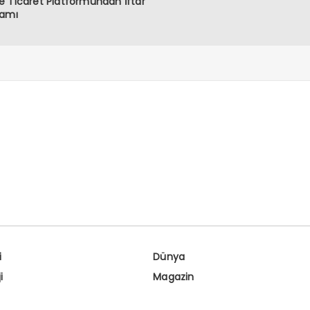
 Ticaret Platformundan İftar
ramı
i
Dünya
i
Magazin