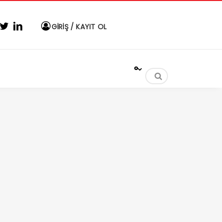
GİRİŞ / KAYIT OL
°