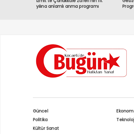
İzmit’te Çanakkale Zaferi’nin 111.
Gebze
yılına anlamlı anma programı
Prog
Güncel
Ekonom
Politika
Teknoloj
Kültür Sanat