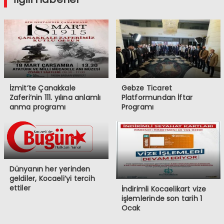
İzmit’te Çanakkale
Gebze Ticaret
Zaferi’nin 111. yılına anlamlı
Platformundan İftar
anma programı
Programı
Dünyanın her yerinden
geldiler, Kocaeli’yi tercih
ettiler
İndirimli Kocaelikart vize
işlemlerinde son tarih 1
Ocak