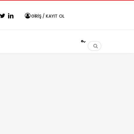
GİRİŞ / KAYIT OL
°