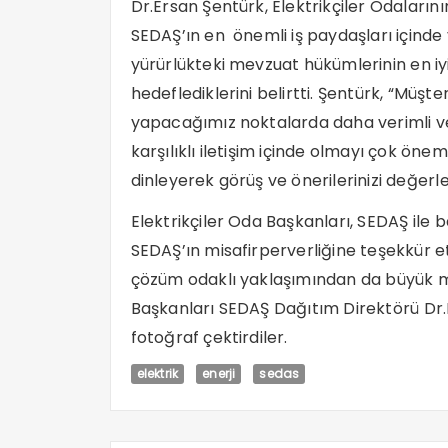
Dr.Ersan Şentürk, Elektrikçiler Odaların
SEDAŞ’ın en önemli iş paydaşları içinde 
yürürlükteki mevzuat hükümlerinin en iyi
hedeflediklerini belirtti. Şentürk, “Müşt
yapacağımız noktalarda daha verimli ve
karşılıklı iletişim içinde olmayı çok öne
dinleyerek görüş ve önerilerinizi değerle
Elektrikçiler Oda Başkanları, SEDAŞ ile ba
SEDAŞ’ın misafirperverliğine teşekkür ett
çözüm odaklı yaklaşımından da büyük me
Başkanları SEDAŞ Dağıtım Direktörü Dr.
fotoğraf çektirdiler.
elektrik
enerji
sedas