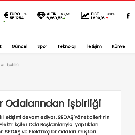
EURO
ALTIN
BIST
%
%2,59
-0.03%
55,1254
6,660,55
1.690,16
t
Güncel
Spor
Teknoloji
İletişim
Künye
an işbirliği
r Odalarından işbirliği
ı iletişimi devam ediyor. SEDAŞ Yöneticileri’nin
Elektrikçiler Oda Başkanlarıyla yaptıkları
or. SEDAŞ ve Elektrikçiler Odaları müşteri