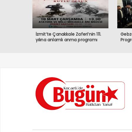
İzmit’te Çanakkale Zaferi’nin 111.
Gebze
yılına anlamlı anma programı
Prog