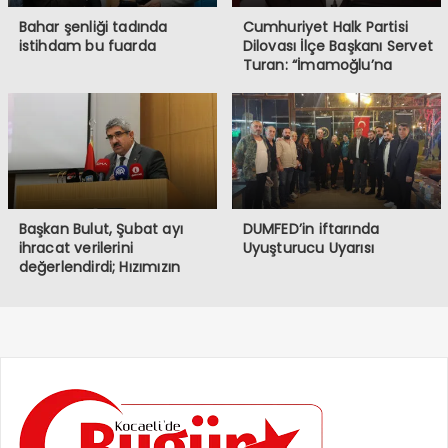
Bahar şenliği tadında
Cumhuriyet Halk Partisi
istihdam bu fuarda
Dilovası İlçe Başkanı Servet
Turan: “İmamoğlu’na
Yapılanlar, Demokrasiye ve
Halkın İradesine
Müdahaledir”
Başkan Bulut, Şubat ayı
DUMFED’in iftarında
ihracat verilerini
Uyuşturucu Uyarısı
değerlendirdi; Hızımızın
kesildiği bir dönemden
geçiyoruz