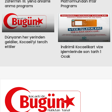
Zaferi’nin 111. yılına anlamlı
Platformundan İftar
anma programı
Programı
Dünyanın her yerinden
geldiler, Kocaeli’yi tercih
ettiler
İndirimli Kocaelikart vize
işlemlerinde son tarih 1
Ocak