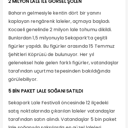
2 MİLYON LALE İLE GÖRSEL ŞÖLEN
Baharın gelmesiyle kentin dört bir yanını
kaplayan rengârenk laleler, açmaya başladı.
Kocaeli genelinde 2 milyon lale tohumu dikildi.
Bunlardan 1,5 milyonuyla Sekapark’ta çeşitli
figürler yapıldı. Bu figürler arasında 15 Temmuz
Şehitleri Köprüsü de bulunuyor. Her yıl
geleneksel hale gelen farklı figürler, vatandaşlar
tarafından uçurtma tepesinden bakıldığında
görülebiliyor.
5 BİN PAKET LALE SOĞANI SATILDI
Sekapark Lale Festivali öncesinde 12 ilçedeki
satış noktalarında çıkarılan laleler vatandaşlar
tarafından satın alındı. Vatandaşlar 5 bin paket
lale soğanıyla saksılarda en güzel laleleri