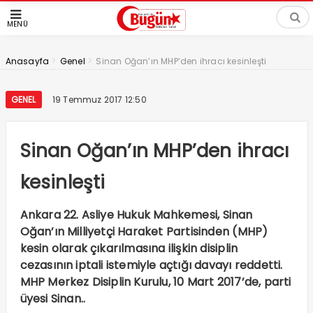
MENÜ
>
>
Anasayfa
Genel
Sinan Oğan’ın MHP’den ihracı kesinleşti
GENEL
19 Temmuz 2017 12:50
Sinan Oğan’ın MHP’den ihracı
kesinleşti
Ankara 22. Asliye Hukuk Mahkemesi, Sinan
Oğan’ın Milliyetçi Haraket Partisinden (MHP)
kesin olarak çıkarılmasına ilişkin disiplin
cezasının iptali istemiyle açtığı davayı reddetti.
MHP Merkez Disiplin Kurulu, 10 Mart 2017’de, parti
üyesi Sinan..