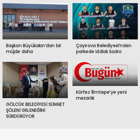
Başkan Büyükakın’dan bir
Çayırova Belediyesi’nden
müjde daha
parkede iddialı kadro
Körfez İlimtepe’ye yeni
mezarlık
GÖLCÜK BELEDİYESİ SÜNNET
ŞÖLENİ GELENEĞİNİ
SÜRDÜRÜYOR