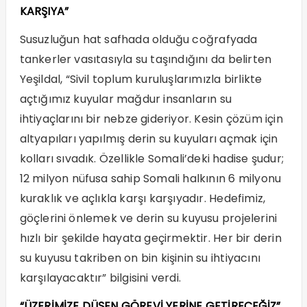
KARŞIYA”
Susuzluğun hat safhada olduğu coğrafyada
tankerler vasıtasıyla su taşındığını da belirten
Yeşildal, “Sivil toplum kuruluşlarımızla birlikte
açtığımız kuyular mağdur insanların su
ihtiyaçlarını bir nebze gideriyor. Kesin çözüm için
altyapıları yapılmış derin su kuyuları açmak için
kolları sıvadık. Özellikle Somali’deki hadise şudur;
12 milyon nüfusa sahip Somali halkının 6 milyonu
kuraklık ve açlıkla karşı karşıyadır. Hedefimiz,
göçlerini önlemek ve derin su kuyusu projelerini
hızlı bir şekilde hayata geçirmektir. Her bir derin
su kuyusu takriben on bin kişinin su ihtiyacını
karşılayacaktır” bilgisini verdi.
“ÜZERİMİZE DÜŞEN GÖREVİ YERİNE GETİRECEĞİZ”