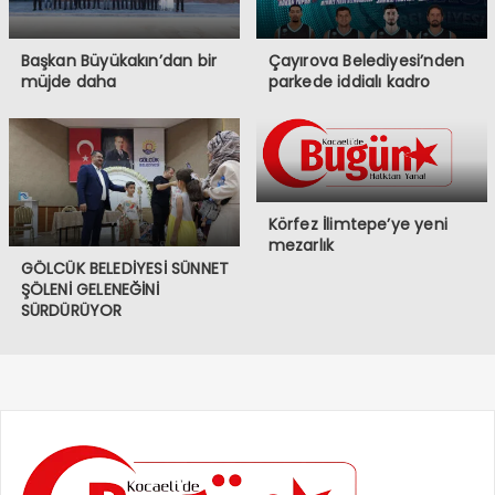
Başkan Büyükakın’dan bir
Çayırova Belediyesi’nden
müjde daha
parkede iddialı kadro
Körfez İlimtepe’ye yeni
mezarlık
GÖLCÜK BELEDİYESİ SÜNNET
ŞÖLENİ GELENEĞİNİ
SÜRDÜRÜYOR