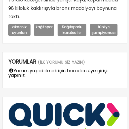
98 kiloluk kaldırışıyla bronz madalyayı boynuna
taktı.
akdeniz
kağıtspor
Kağıtsporlu
türkiye
oyunları
karateciler
şampiyonası
YORUMLAR
(İLK YORUMU SİZ YAZIN)
Yorum yapabilmek için
buradan
üye girişi
yapınız.