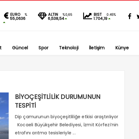
EURO
ALTIN
BIST
%
%0,65
0.45%
55,0636
6,538,54
1.704,19
t
Güncel
Spor
Teknoloji
İletişim
Künye
BİYOÇEŞİTLİLİK DURUMUNUN
TESPİTİ
Dip çamurunun biyoçeşitliliğe etkisi araştırılıyor
Kocaeli Büyükşehir Belediyesi, İzmit Körfezi’nin
etrafını arıtma tesisleriyle ...