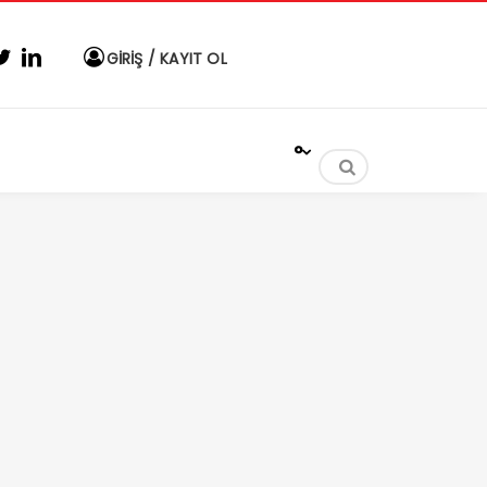
GİRİŞ / KAYIT OL
°