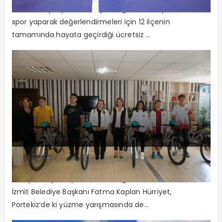
Kocaeli Büyükşehir Belediyesi, öğrencilerin yaz tatilini
spor yaparak değerlendirmeleri için 12 ilçenin
tamamında hayata geçirdiği ücretsiz ...
Hürriyet Ödüllendirdi
Hürriyet Başarılı Sporcuları Ve Öğrencileri Ödüllendirdi
İzmit Belediye Başkanı Fatma Kaplan Hürriyet,
Portekiz’de ki yüzme yarışmasında de...