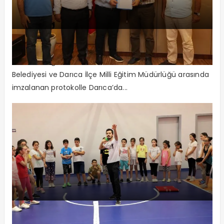
Darıca Belediyesi’nden Örnek Proje
3 bin 750 öğrenci kendi adına fidan dikecek Darıca
Belediyesi ve Darıca İlçe Milli Eğitim Müdürlüğü arasında
imzalanan protokolle Darıca’da...
Atletizm yaz spor okuluna ilgi büyük