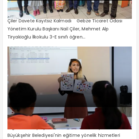
Çiler Davete Kayıtsız Kalmadı
Çiler Davete Kayıtsız Kalmadı Gebze Ticaret Odası
Yönetim Kurulu Başkanı Nail Çiler, Mehmet Alp
Tiryakioğlu İlkokulu 3-E sınıfı öğren...
Problem Çözme Yetenekleri Artıyor
Bilgievleri’nin projesi dikkat sorununu bitiriyor. Kocaeli
Büyükşehir Belediyesi'nin eğitime yönelik hizmetleri