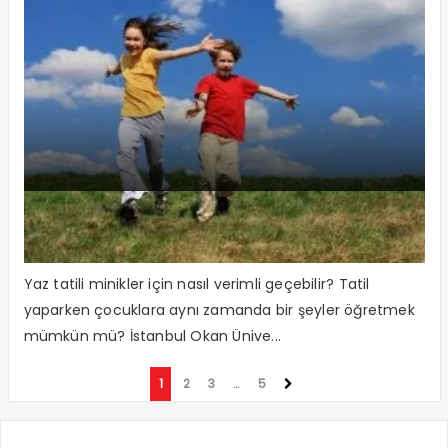
Bu Yaz Tatili Çocuğunuz İçin Verimli
Geçsin!
Yaz tatili minikler için nasıl verimli geçebilir? Tatil
yaparken çocuklara aynı zamanda bir şeyler öğretmek
mümkün mü? İstanbul Okan Ünive...
1
2
3
…
5