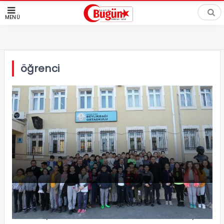
MENÜ
öğrenci
Güler ve Büyükgöz bayrak töreninde
Gebze Kaymakamı Mustafa Güler ve Gebze Belediye