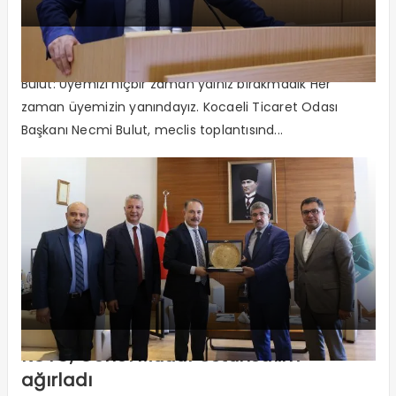
“Her zaman üyemizin yanındayız”
Bulut: Üyemizi hiçbir zaman yalnız bırakmadık Her
zaman üyemizin yanındayız. Kocaeli Ticaret Odası
Başkanı Necmi Bulut, meclis toplantısınd...
KOTO, Genel Müdür Üstünsalih’i
ağırladı