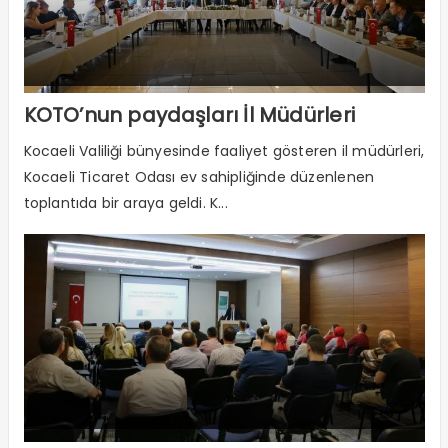
KOTO’nun paydaşları İl Müdürleri
Kocaeli Valiliği bünyesinde faaliyet gösteren il müdürleri,
Kocaeli Ticaret Odası ev sahipliğinde düzenlenen
toplantıda bir araya geldi. K...