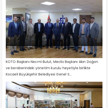
Kocaeli için omuz omuza
KOTO Başkanı Necmi Bulut, Meclis Başkanı Akın Doğan
ve beraberindeki yönetim kurulu heyetiyle birlikte
Kocaeli Büyükşehir Belediyesi Genel S...