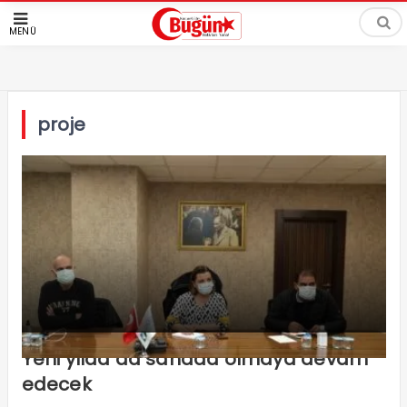
MENÜ
proje
Yeni yılda da sahada olmaya devam
edecek