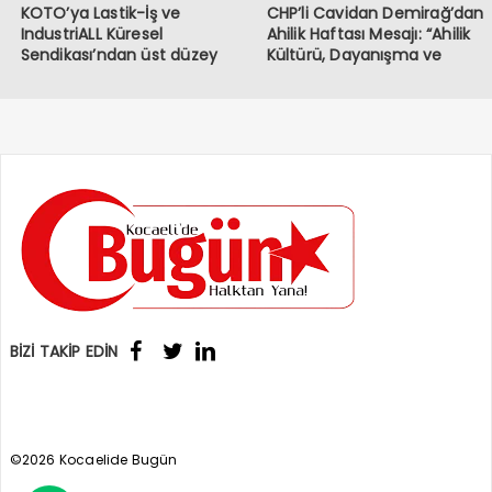
KOTO’ya Lastik-İş ve
CHP’li Cavidan Demirağ’dan
IndustriALL Küresel
Ahilik Haftası Mesajı: “Ahilik
Sendikası’ndan üst düzey
Kültürü, Dayanışma ve
ziyaret
Kardeşlik Demektir”
BİZİ TAKİP EDİN
©2026 Kocaelide Bugün