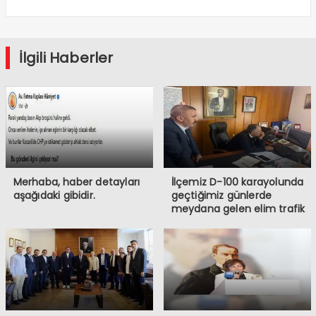
İlgili Haberler
Merhaba, haber detayları
İlçemiz D-100 karayolunda
aşağıdaki gibidir.
geçtiğimiz günlerde
meydana gelen elim trafik
kazasında iki vatandaşımızı
kaybetmiş bulunmaktayız.
Öncelikle hayatını
kaybeden vatandaşlarımıza
Allah’tan rahmet, ailelerine
ve sevenlerine başsağlığı
diliyorum.