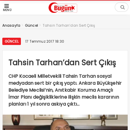
MENÜ
>
>
Anasayfa
Güncel
Tahsin Tarhan’dan Sert Çıkış
GÜNCEL
17 Temmuz 2017 18:30
Tahsin Tarhan’dan Sert Çıkış
CHP Kocaeli Milletvekili Tahsin Tarhan sosyal
medyadan sert bir çıkış yaptı. Ankara Büyükşehir
Belediye Meclisi’nin, Anıtkabir Koruma Amaçlı
İmar Planı değişikliklerine ilişkin meclis kararının
planları 1 yıl sonra askıya çıktı…