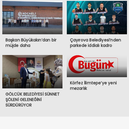
Başkan Büyükakın’dan bir
Çayırova Belediyesi’nden
müjde daha
parkede iddialı kadro
Körfez İlimtepe’ye yeni
mezarlık
GÖLCÜK BELEDİYESİ SÜNNET
ŞÖLENİ GELENEĞİNİ
SÜRDÜRÜYOR