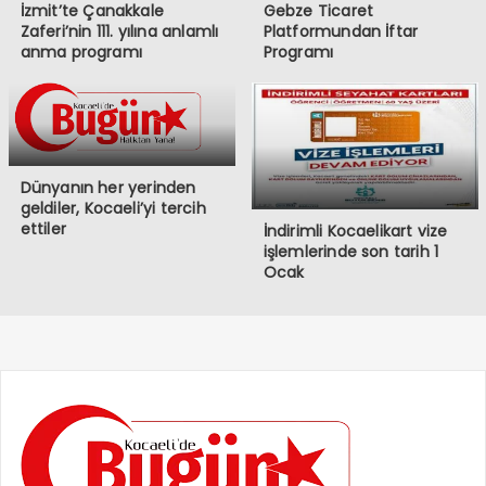
İzmit’te Çanakkale
Gebze Ticaret
Zaferi’nin 111. yılına anlamlı
Platformundan İftar
anma programı
Programı
Dünyanın her yerinden
geldiler, Kocaeli’yi tercih
ettiler
İndirimli Kocaelikart vize
işlemlerinde son tarih 1
Ocak