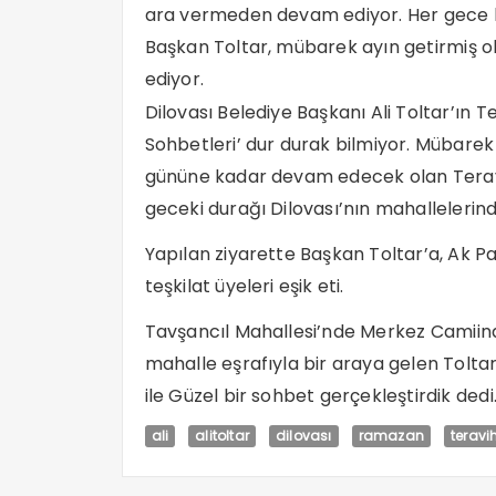
ara vermeden devam ediyor. Her gece 
Başkan Toltar, mübarek ayın getirmiş ol
ediyor.
Dilovası Belediye Başkanı Ali Toltar’ın 
Sohbetleri’ dur durak bilmiyor. Mübare
gününe kadar devam edecek olan Teravi
geceki durağı Dilovası’nın mahallelerind
Yapılan ziyarette Başkan Toltar’a, Ak Par
teşkilat üyeleri eşik eti.
Tavşancıl Mahallesi’nde Merkez Camiind
mahalle eşrafıyla bir araya gelen Tolt
ile Güzel bir sohbet gerçekleştirdik dedi.
ali
alitoltar
dilovası
ramazan
teravi