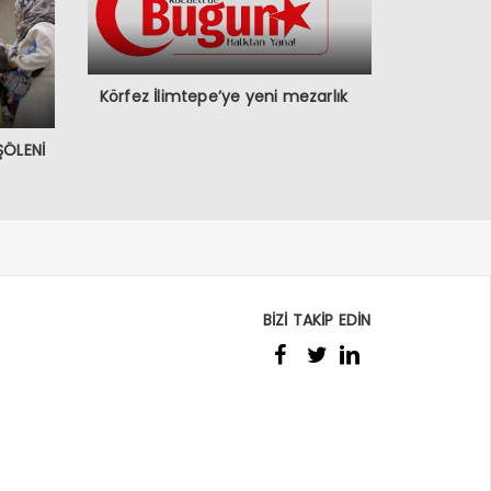
Körfez İlimtepe’ye yeni mezarlık
ŞÖLENİ
BİZİ TAKİP EDİN