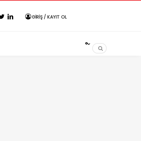
GİRİŞ / KAYIT OL
°