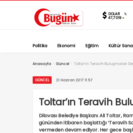
DOLAR
%
47,7019
Politika
Ekonomi
Eğitim
Kültür Sana
>
>
Anasayfa
Güncel
Toltar’ın Teravih Buluşmaları 
GÜNCEL
21 Haziran 2017 11:57
Toltar’ın Teravih B
Dilovası Belediye Başkanı Ali Toltar, R
gününden itibaren başlattığı ‘Teravih S
vermeden devam ediyor. Her gece başka