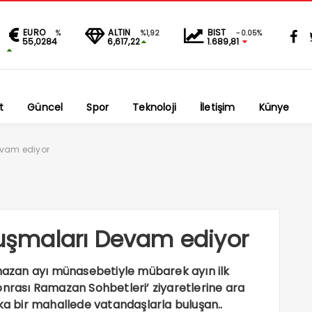
EURO
ALTIN
BIST
%
%1,92
-0.05%
55,0284
6,617,22
1.689,81
t
Güncel
Spor
Teknoloji
İletişim
Künye
Devam ediyor
uluşmaları Devam ediyor
amazan ayı münasebetiyle mübarek ayın ilk
onrası Ramazan Sohbetleri’ ziyaretlerine ara
 bir mahallede vatandaşlarla buluşan..