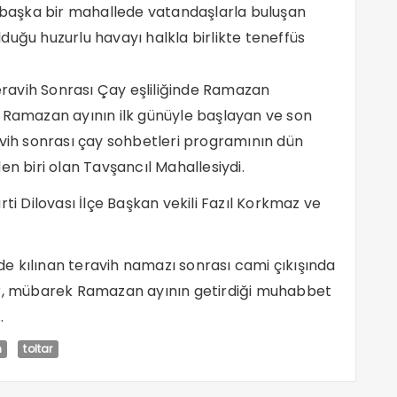
başka bir mahallede vatandaşlarla buluşan
duğu huzurlu havayı halkla birlikte teneffüs
Teravih Sonrası Çay eşliliğinde Ramazan
k Ramazan ayının ilk günüyle başlayan ve son
h sonrası çay sohbetleri programının dün
en biri olan Tavşancıl Mahallesiydi.
ti Dilovası İlçe Başkan vekili Fazıl Korkmaz ve
e kılınan teravih namazı sonrası cami çıkışında
ar, mübarek Ramazan ayının getirdiği muhabbet
.
h
toltar