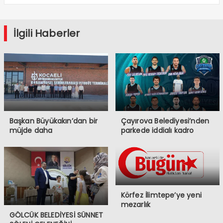
İlgili Haberler
Başkan Büyükakın’dan bir
Çayırova Belediyesi’nden
müjde daha
parkede iddialı kadro
Körfez İlimtepe’ye yeni
mezarlık
GÖLCÜK BELEDİYESİ SÜNNET