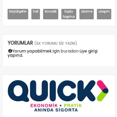
büyükşehir
hat
kocaeli
toplu
ukome
ulaşım
taşıma
YORUMLAR
(İLK YORUMU SİZ YAZIN)
Yorum yapabilmek için
buradan
üye girişi
yapınız.