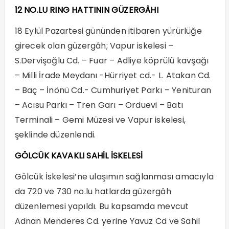
12 NO.LU RING HATTININ GÜZERGÂHI
18 Eylül Pazartesi gününden itibaren yürürlüğe
girecek olan güzergâh; Vapur iskelesi –
S.Dervişoğlu Cd. – Fuar – Adliye köprülü kavşağı
– Milli İrade Meydanı -Hürriyet cd.- L. Atakan Cd.
– Baç – İnönü Cd.- Cumhuriyet Parkı – Yenituran
– Acısu Parkı – Tren Garı – Orduevi – Batı
Terminali – Gemi Müzesi ve Vapur iskelesi,
şeklinde düzenlendi.
GÖLCÜK KAVAKLI SAHİL İSKELESİ
Gölcük İskelesi’ne ulaşımın sağlanması amacıyla
da 720 ve 730 no.lu hatlarda güzergâh
düzenlemesi yapıldı. Bu kapsamda mevcut
Adnan Menderes Cd. yerine Yavuz Cd ve Sahil